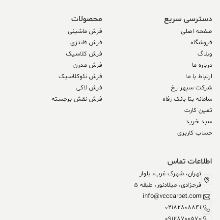
دسترسی سریع
محصولات
صفحه اصلی
فرش ماشینی
فروشگاه
فرش فانتزی
وبلاگ
فرش کلاسیک
درباره ما
فرش مدرن
ارتباط با ما
فرش نئوکلاسیک
شرکت سپهر رخ
فرش لاکی
سامانه بتا بانک رفاه
فرش نقش برجسته
ثمین کارت
سبد خرید
حساب کاربری
اطلاعات تماس
تهران، شهرک غرب، بلوار
فرحزادی، میلادنور، طبقه 5
info@vcccarpet.com
02182808841
09128700570