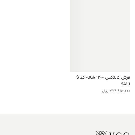
فرش کالتکس ۱۲۰۰ شانه کد S
651-1
724,950,000
ریال