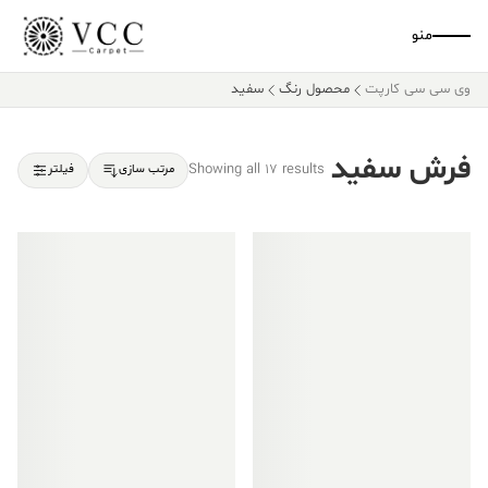
منو
وی سی سی کارپت
محصول رنگ
سفید
فرش سفید
Showing all 17 results
مرتب سازی
فیلتر
فروش ویژه!
فروش ویژه!