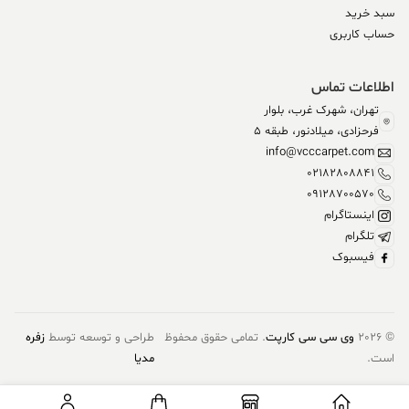
سبد خرید
حساب کاربری
اطلاعات تماس
تهران، شهرک غرب، بلوار
فرحزادی، میلادنور، طبقه 5
info@vcccarpet.com
02182808841
09128700570
اینستاگرام
تلگرام
فیسبوک
© 2026
وی سی سی کارپت
. تمامی حقوق محفوظ
طراحی و توسعه توسط
زفره
است.
مدیا