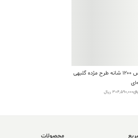
فرش کالتکس ۱۲۰۰ شانه طرح مژده گلبهی
ای
ال
304,590,000
ریال
338 ریال
ریع
محصولات