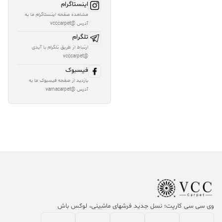
اینستاگرام
مشاهده صفحه اینستاگرام ما به
آدرس @vcccarpet
تلگرام
ارتباط از طریق تلگرام با آیدی
@vcccarpet
فیسبوک
بازدید از صفحه فیسبوک ما به
آدرس @varnacarpet
وی سی سی کارپت؛ نسل جدید فرشهای ماشینی، لوکس باش