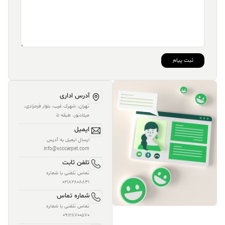
آدرس اداری
تهران، شهرک غرب، بلوار فرحزادی،
میلادنور، طبقه 5
ایمیل
ارسال ایمیل به آدرس
info@vcccarpet.com
تلفن ثابت
تماس تلفنی با شماره
02182808841
شماره تماس
تماس تلفنی با شماره
09128700570