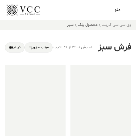
منو
وی سی سی کارپت
محصول رنگ
سبز
فرش سبز
نمایش 1–24 از 41 نتیجه
مرتب سازی
فیلتر
فروش ویژه!
فروش ویژه!