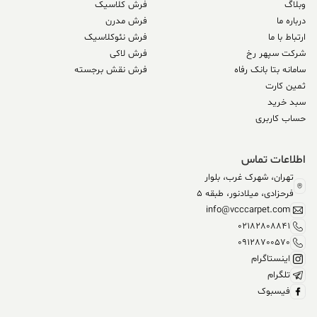
وبلاگ
فرش کلاسیک
درباره ما
فرش مدرن
ارتباط با ما
فرش نئوکلاسیک
شرکت سپهر رخ
فرش لاکی
سامانه بتا بانک رفاه
فرش نقش برجسته
ثمین کارت
سبد خرید
حساب کاربری
اطلاعات تماس
تهران، شهرک غرب، بلوار
فرحزادی، میلادنور، طبقه 5
info@vcccarpet.com
02182808841
09128700570
اینستاگرام
تلگرام
فیسبوک