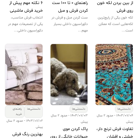
از بین بردن لکه خون
راهنمای 0 تا 100 ست
6 نکته مهم پیش از
روی فرش
کردن فرش و مبل
خرید فرش ماشینی
لکه خون یکی از رایج‌ترین
ست کردن مبل و فرش در
انتخاب فرش مناسب،
لکه‌هایی است که ممکن
دکوراسیون داخلی بسیار
یکی از تصمیمات مهم در
است...
مهم...
دکوراسیون داخلی...
دانستنی‌ها
دانستنی‌ها
دانستنی‌ها
راهنمای
خرید
1403/07/04 - حدود 2 سال
1403/07/03 - حدود 2 سال
1403/07/02 - حدود 2 سال
پیش
پیش
پیش
تفاوت فرش ترنج دار،
پاک کردن موی
بهترین رنگ فرش
خشتی و افشان
حیوانات خانگی از روی