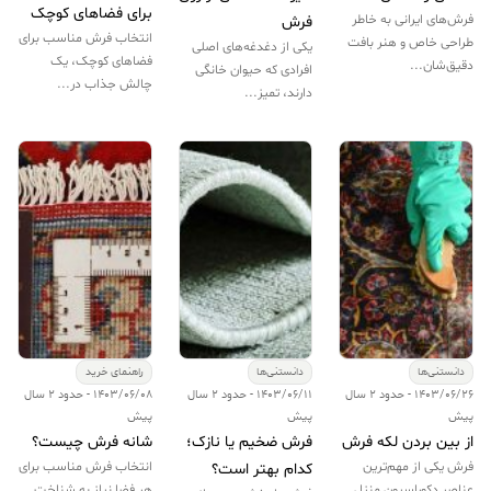
برای فضاهای کوچک
فرش‌های ایرانی به خاطر
فرش
انتخاب فرش مناسب برای
طراحی‌ خاص و هنر بافت
یکی از دغدغه‌های اصلی
فضاهای کوچک، یک
دقیق‌شان...
افرادی که حیوان خانگی
چالش جذاب در...
دارند، تمیز...
دانستنی‌ها
دانستنی‌ها
راهنمای خرید
1403/06/26 - حدود 2 سال
1403/06/11 - حدود 2 سال
1403/06/08 - حدود 2 سال
پیش
پیش
پیش
از بین بردن لکه فرش
فرش ضخیم یا نازک؛
شانه فرش چیست؟
فرش یکی از مهم‌ترین
انتخاب فرش مناسب برای
کدام بهتر است؟
عناصر دکوراسیون منزل
هر فضا نیاز به شناخت