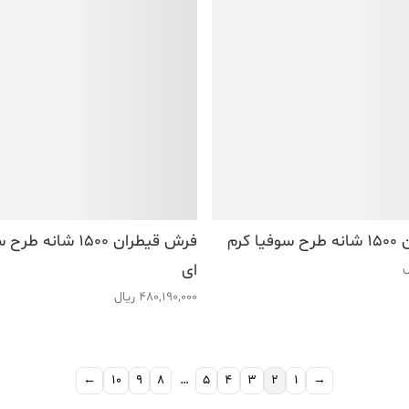
 کرم
فرش قیطران ۱۵۰۰ شان
ل
ای
480,190,000
ریال
←
10
9
8
…
5
4
3
2
1
→