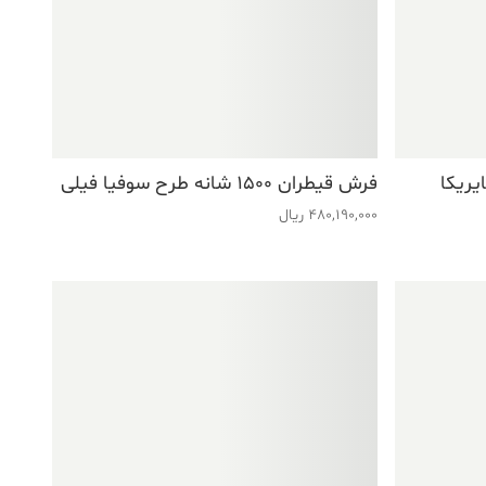
رح نایریکا
فرش قیطران ۱۵۰۰ شانه طرح سوفیا فیلی
480,190,000
ریال
فروش ویژه!
فروش ویژه!