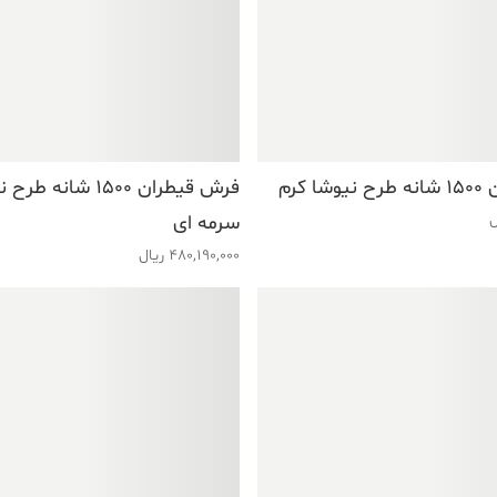
 کرم
فرش قیطران ۱۵۰۰ شانه ط
ل
سرمه ای
480,190,000
ریال
فروش ویژه!