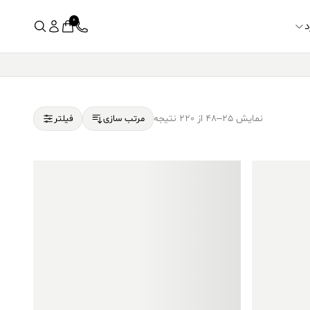
0
د
نمایش 25–48 از 220 نتیجه
مرتب سازی
فیلتر
فروش ویژه!
فروش ویژه!