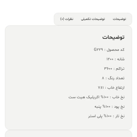
توضیحات
توضیحات تکمیلی
نظرات (0)
توضیحات
کد محصول : G229
شانه : 1200
تراکم : 3600
تعداد رنگ : 8
ارتفاع خاب : 1±7
نخ خاب : 100% اکریلیک هیت ست
نخ پود : 100% پنبه
نخ تار : 100% پلی استر