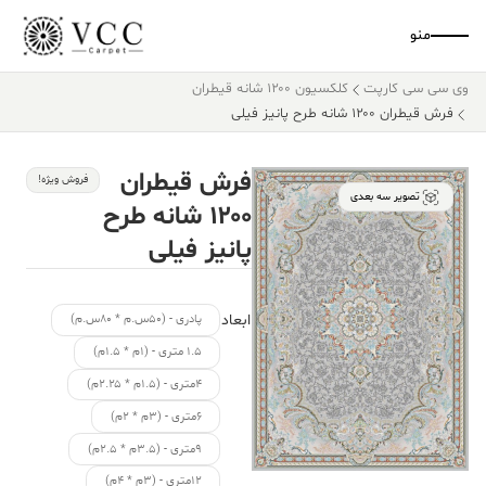
منو
وی سی سی کارپت
کلکسیون ۱۲۰۰ شانه قیطران
فرش قیطران ۱۲۰۰ شانه طرح پانیز فیلی
فرش قیطران
فروش ویژه!
تصویر سه بعدی
۱۲۰۰ شانه طرح
پانیز فیلی
ابعاد
پادری - (۵۰س.م * ۸۰س.م)
۱.۵ متری - (۱م * ۱.۵م)
۴متری - (۱.۵م * ۲.۲۵م)
۶متری - (۳م * ۲م)
۹متری - (۳.۵م * ۲.۵م)
۱۲متری - (۳م * ۴م)