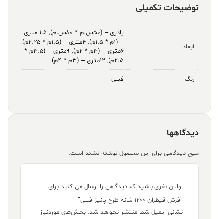
توضیحات تکمیلی
پادری – (۵۰س.م * ۸۰س.م)
,
۱.۵ متری
– (۱م * ۱.۵م)
,
۴متری – (۱.۵م * ۲.۲۵م)
,
ابعاد
۶متری – (۳م * ۲م)
,
۹متری – (۳.۵م *
۲.۵م)
,
۱۲متری – (۳م * ۴م)
فیلی
رنگ
دیدگاهها
هیچ دیدگاهی برای این محصول نوشته نشده است.
اولین نفری باشید که دیدگاهی را ارسال می کنید برای
“فرش قیطران ۱۲۰۰ شانه طرح پانیز فیلی”
نشانی ایمیل شما منتشر نخواهد شد.
بخش‌های موردنیاز