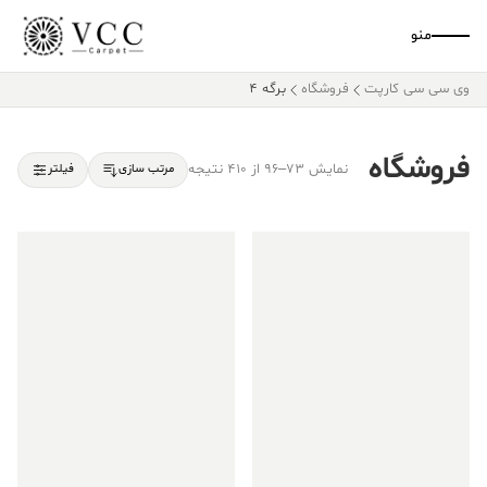
منو
وی سی سی کارپت
فروشگاه
برگه 4
فروشگاه
نمایش 73–96 از 410 نتیجه
مرتب سازی
فیلتر
فروش ویژه!
فروش ویژه!