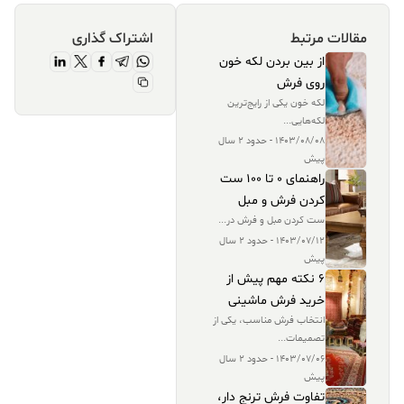
مقالات مرتبط
اشتراک‌ گذاری
از بین بردن لکه خون
روی فرش
لکه خون یکی از رایج‌ترین
لکه‌هایی...
1403/08/08 - حدود 2 سال
پیش
راهنمای 0 تا 100 ست
کردن فرش و مبل
ست کردن مبل و فرش در...
1403/07/12 - حدود 2 سال
پیش
6 نکته مهم پیش از
خرید فرش ماشینی
انتخاب فرش مناسب، یکی از
تصمیمات...
1403/07/06 - حدود 2 سال
پیش
تفاوت فرش ترنج دار،