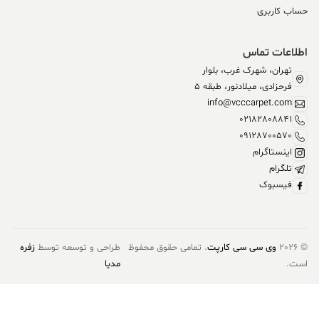
اب کاربری
لاعات تماس
تهران، شهرک غرب، بلوار
فرحزادی، میلادنور، طبقه 5
info@vcccarpet.com
02182808841
09128700570
اینستاگرام
تلگرام
فیسبوک
© 
وی سی سی کارپت
. تمامی حقوق محفوظ
طراحی و توسعه توسط
زفره
ت.
مدیا