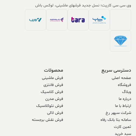
 سی سی کارپت؛ نسل جدید فرشهای ماشینی، لوکس باش
سترسی سریع
محصولات
حه اصلی
فرش ماشینی
وشگاه
فرش فانتزی
لاگ
فرش کلاسیک
باره ما
فرش مدرن
تباط با ما
فرش نئوکلاسیک
کت سپهر رخ
فرش لاکی
مانه بتا بانک رفاه
فرش نقش برجسته
ین کارت
د خرید