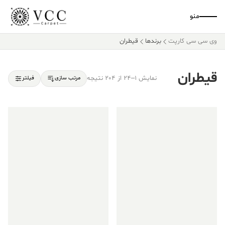
منو
وی سی سی کارپت
برندها
قیطران
قیطران
نمایش 1–24 از 204 نتیجه
مرتب سازی
فیلتر
فروش ویژه!
فروش ویژه!