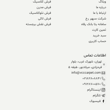
وبلاگ
فرش کلاسیک
درباره ما
فرش مدرن
ارتباط با ما
فرش نئوکلاسیک
شرکت سپهر رخ
فرش لاکی
سامانه بتا بانک رفاه
فرش نقش برجسته
ثمین کارت
سبد خرید
حساب کاربری
اطلاعات تماس
تهران، شهرک غرب، بلوار
فرحزادی، میلادنور، طبقه 5
info@vcccarpet.com
02182808841
09128700570
اینستاگرام
تلگرام
فیسبوک