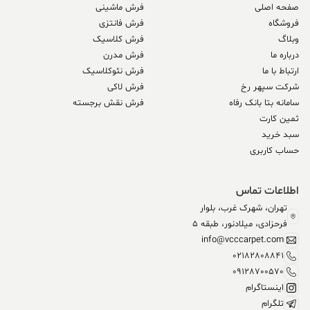
صفحه اصلی
فرش ماشینی
فروشگاه
فرش فانتزی
وبلاگ
فرش کلاسیک
درباره ما
فرش مدرن
ارتباط با ما
فرش نئوکلاسیک
شرکت سپهر رخ
فرش لاکی
سامانه بتا بانک رفاه
فرش نقش برجسته
ثمین کارت
سبد خرید
حساب کاربری
اطلاعات تماس
تهران، شهرک غرب، بلوار
فرحزادی، میلادنور، طبقه 5
info@vcccarpet.com
02182808841
09128700570
اینستاگرام
تلگرام