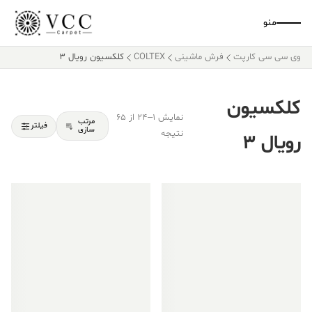
منو
وی سی سی کارپت
فرش ماشینی
COLTEX
کلکسیون رویال 3
کلکسیون
نمایش 1–24 از 65
مرتب
فیلتر
سازی
نتیجه
رویال 3
فروش ویژه!
فروش ویژه!