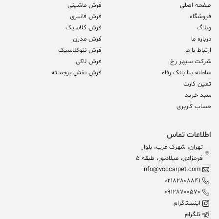
صفحه اصلی
فرش ماشینی
فروشگاه
فرش فانتزی
وبلاگ
فرش کلاسیک
درباره ما
فرش مدرن
ارتباط با ما
فرش نئوکلاسیک
شرکت سپهر رخ
فرش لاکی
سامانه بتا بانک رفاه
فرش نقش برجسته
ثمین کارت
سبد خرید
حساب کاربری
اطلاعات تماس
تهران، شهرک غرب، بلوار
فرحزادی، میلادنور، طبقه 5
info@vcccarpet.com
02182808841
09128700570
اینستاگرام
تلگرام