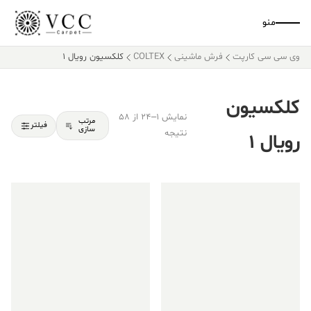
منو
وی سی سی کارپت
فرش ماشینی
COLTEX
کلکسیون رویال 1
کلکسیون
نمایش 1–24 از 58
مرتب
فیلتر
سازی
نتیجه
رویال 1
فروش ویژه!
فروش ویژه!