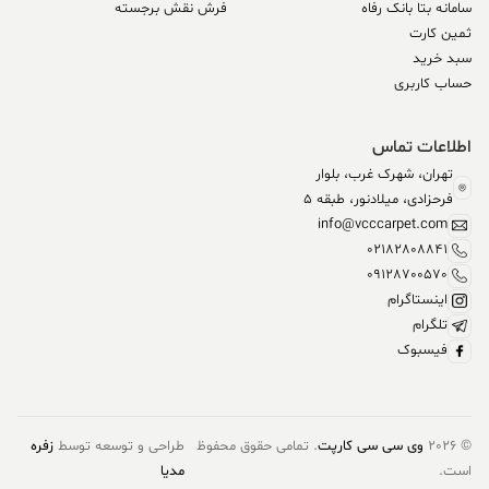
سامانه بتا بانک رفاه
فرش نقش برجسته
ثمین کارت
سبد خرید
حساب کاربری
اطلاعات تماس
تهران، شهرک غرب، بلوار
فرحزادی، میلادنور، طبقه 5
info@vcccarpet.com
02182808841
09128700570
اینستاگرام
تلگرام
فیسبوک
© 2026
وی سی سی کارپت
. تمامی حقوق محفوظ
طراحی و توسعه توسط
زفره
است.
مدیا