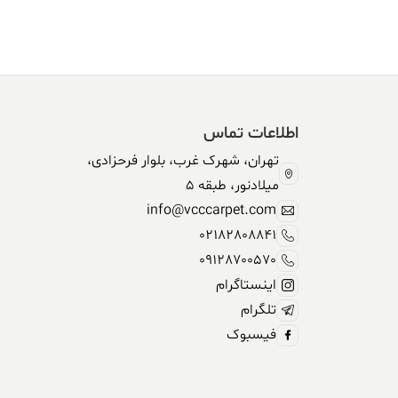
اطلاعات تماس
تهران، شهرک غرب، بلوار فرحزادی،
میلادنور، طبقه 5
info@vcccarpet.com
02182808841
09128700570
اینستاگرام
تلگرام
فیسبوک