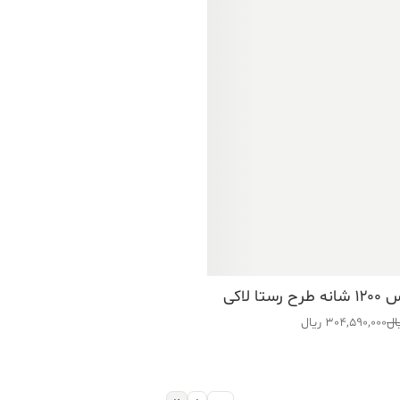
ا لاکی
ال
304,590,000
ریال
337 ریال