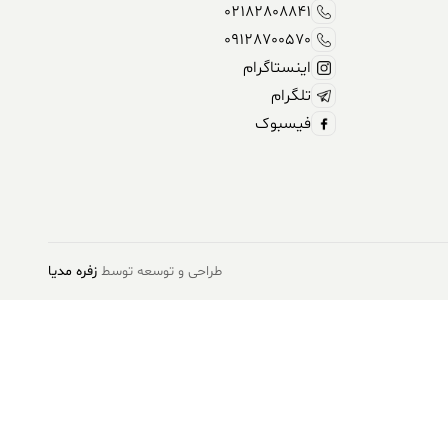
02182808841
09128700570
اینستاگرام
تلگرام
فیسبوک
طراحی و توسعه توسط
زفره مدیا