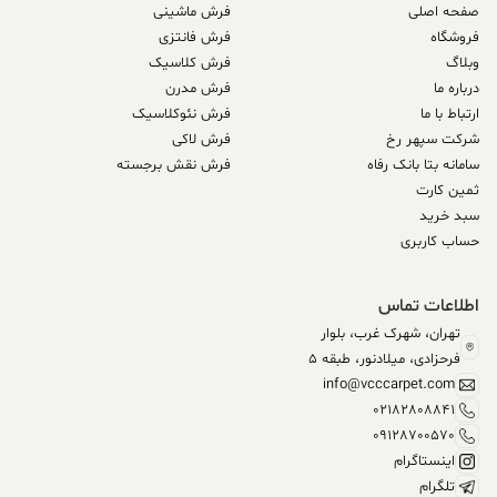
صفحه اصلی
فرش ماشینی
فروشگاه
فرش فانتزی
وبلاگ
فرش کلاسیک
درباره ما
فرش مدرن
ارتباط با ما
فرش نئوکلاسیک
شرکت سپهر رخ
فرش لاکی
سامانه بتا بانک رفاه
فرش نقش برجسته
ثمین کارت
سبد خرید
حساب کاربری
اطلاعات تماس
تهران، شهرک غرب، بلوار
فرحزادی، میلادنور، طبقه 5
info@vcccarpet.com
02182808841
09128700570
اینستاگرام
تلگرام