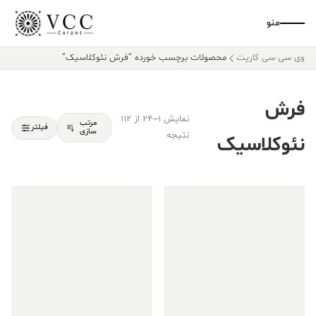
منو
وی سی سی کارپت
محصولات برچسب خورده “فرش نئوکلاسیک”
فرش
نمایش 1–24 از 112
مرتب
فیلتر
سازی
نتیجه
نئوکلاسیک
فروش ویژه!
فروش ویژه!