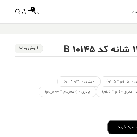
0
د
فروش ویژه!
۶متری - (۳م * ۲م)
ی - (۱م * ۱.۵م)
پادری - (۵۰س.م * ۸۰س.م)
 سبد خرید