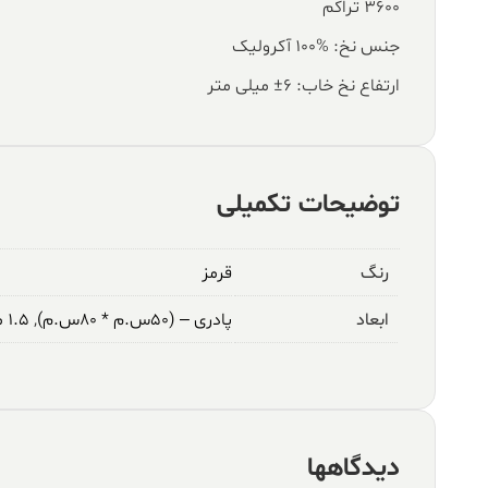
۳۶۰۰ تراکم
جنس نخ: %100 آکرولیک
ارتفاع نخ خاب: ۶± میلی متر
توضیحات تکمیلی
رنگ
قرمز
ابعاد
پادری – (۵۰س.م * ۸۰س.م)
,
۱.۵ متری – (۱م * ۱.۵م)
دیدگاهها