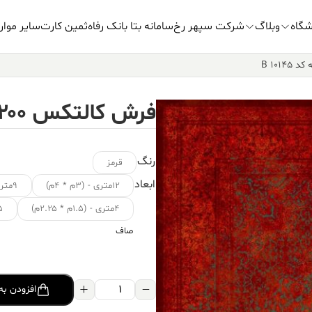
شگاه
وبلاگ
شرکت سپهر رخ
سامانه بتا بانک رفاه
ثمین کارت
سایر موار
فرش کالتکس ۱۲۰۰ شانه کد B 10145
رنگ
قرمز
ابعاد
۱۲متری - (۳م * ۴م)
۹متری - (۳.۵م * ۲.۵م)
۴متری - (۱.۵م * ۲.۲۵م)
۱.۵ متر
صاف
فرش
افزودن به
کالتکس