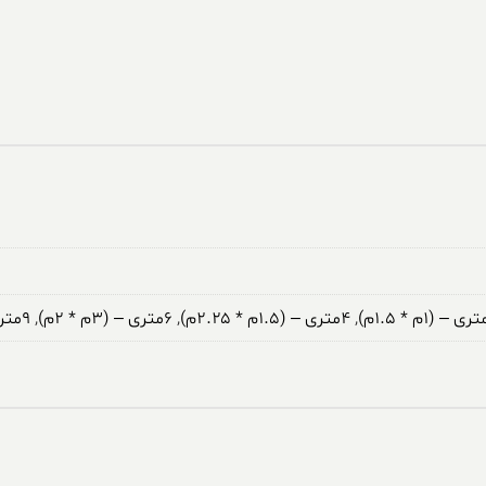
,
۴متری – (۱.۵م * ۲.۲۵م)
,
۶متری – (۳م * ۲م)
,
۹متری – (۳.۵م * ۲.۵م)