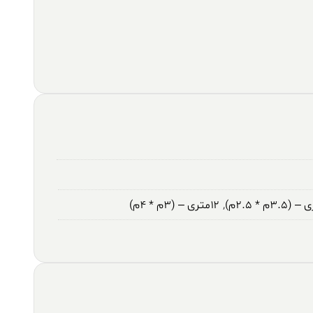
,
۱۲متری – (۳م * ۴م)