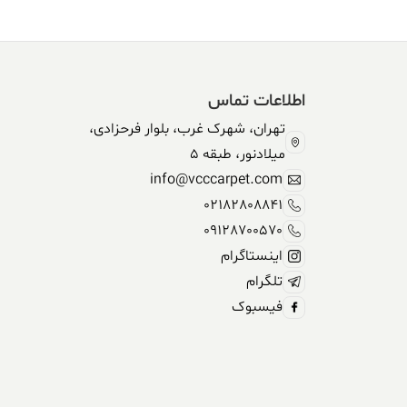
اطلاعات تماس
تهران، شهرک غرب، بلوار فرحزادی،
میلادنور، طبقه 5
info@vcccarpet.com
02182808841
09128700570
اینستاگرام
تلگرام
فیسبوک