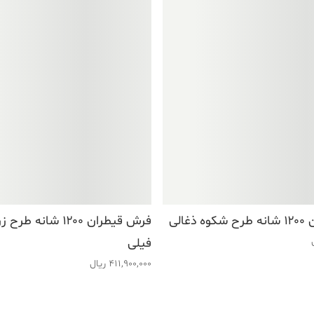
غالی
فرش قیطران ۱۲۰۰ شانه 
فیلی
411,900,000
ریال