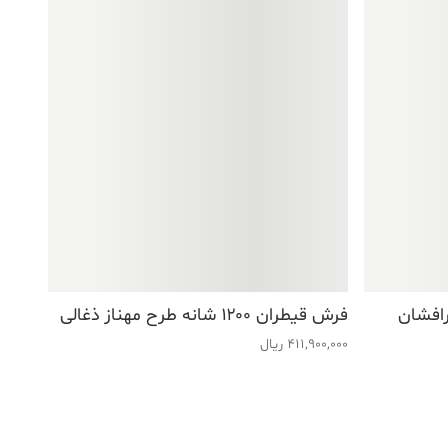
طرح زرافشان
فرش قیطران ۱۲۰۰ شانه طرح مهناز ذغالی
411,900,000
ریال