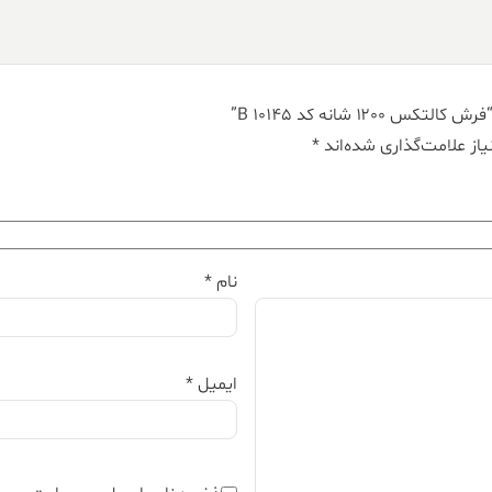
۱ شانه کد B 10145”
از علامت‌گذاری شده‌اند
*
نام
*
ایمیل
*