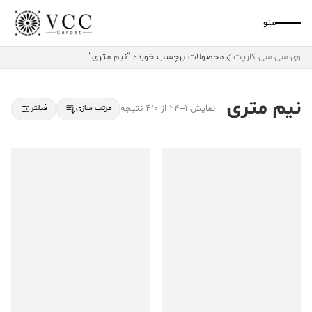
منو
وی سی سی کارپت
محصولات برچسب خورده “نیم متری”
نیم متری
نمایش 1–24 از 410 نتیجه
مرتب سازی
فیلتر
فروش ویژه!
فروش ویژه!