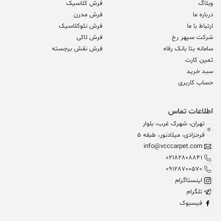
وبلاگ
فرش کلاسیک
درباره ما
فرش مدرن
ارتباط با ما
فرش نئوکلاسیک
شرکت سپهر رخ
فرش لاکی
سامانه بتا بانک رفاه
فرش نقش برجسته
ثمین کارت
سبد خرید
حساب کاربری
اطلاعات تماس
تهران، شهرک غرب، بلوار
فرحزادی، میلادنور، طبقه 5
info@vcccarpet.com
02182808841
09128700570
اینستاگرام
تلگرام
فیسبوک