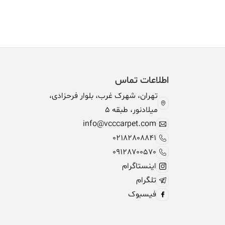
اطلاعات تماس
تهران، شهرک غرب، بلوار فرحزادی،
میلادنور، طبقه 5
info@vcccarpet.com
02182808841
09128700570
اینستاگرام
تلگرام
فیسبوک