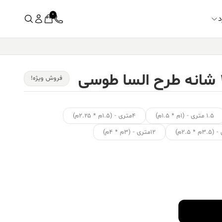
0
د
فروش ویژه!
۱.۵ متری - (۱م * ۱.۵م)
۴متری - (۱.۵م * ۲.۲۵م)
۱۲متری - (۳م * ۴م)