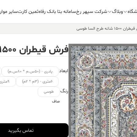
شگاه
وبلاگ
شرکت سپهر رخ
سامانه بتا بانک رفاه
ثمین کارت
سایر موار
۱۵۰ شانه طرح السا طوسی
فرش قیطران ۱۵۰۰ شانه طرح السا طوسی
ابعاد
پادری - (۵۰س.م * ۸۰س.م)
۶متری - (۳م * ۲م)
۹متری - (۳.۵م * ۲.۵م)
رنگ
طوسی
صاف
تماس بگیرید