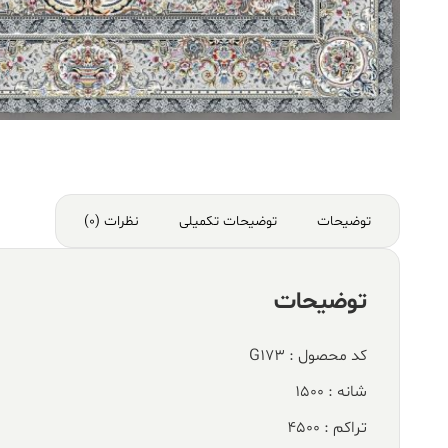
توضیحات
توضیحات تکمیلی
نظرات (0)
توضیحات
کد محصول : G173
شانه : 1500
تراکم : 4500