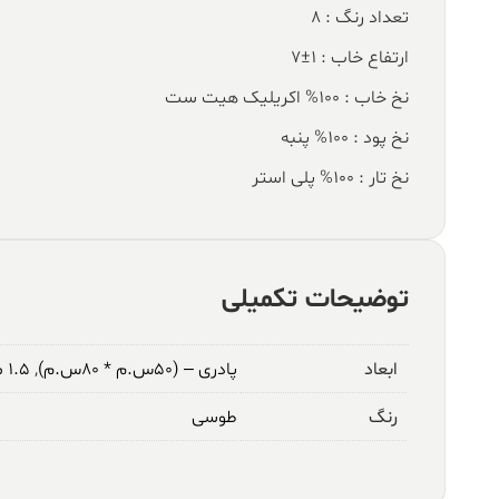
تعداد رنگ : 8
ارتفاع خاب : 1±7
نخ خاب : 100% اکریلیک هیت ست
نخ پود : 100% پنبه
نخ تار : 100% پلی استر
توضیحات تکمیلی
ابعاد
پادری – (۵۰س.م * ۸۰س.م)
,
۱.۵ متری – (۱م * ۱.۵م)
رنگ
طوسی