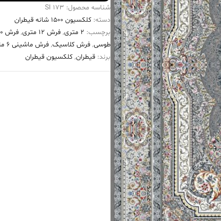
شناسه محصول:
173 SI
دسته:
کلکسیون ۱۵۰۰ شانه قیطران
برچسب:
2 متری
,
فرش 12 متری
,
فرش ۱۵۰۰ شانه
طوسی
,
فرش کلاسیک
,
فرش ماشینی 6 متری
برند:
قیطران
,
کلکسیون قیطران