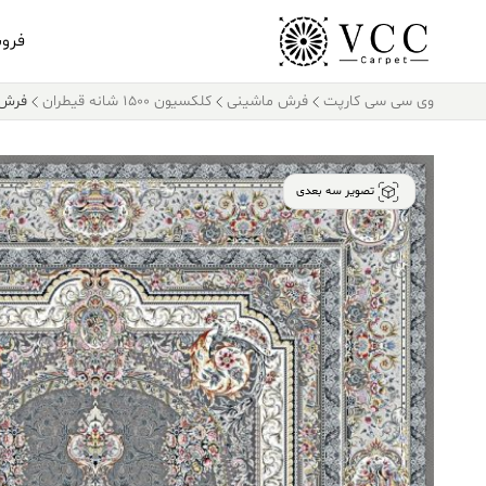
فرو
وی سی سی کارپت
فرش ماشینی
کلکسیون ۱۵۰۰ شانه قیطران
فرش قیطران ۰
تصویر سه بعدی