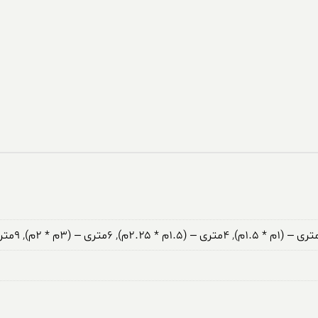
,
۴متری – (۱.۵م * ۲.۲۵م)
,
۶متری – (۳م * ۲م)
,
۹متری – (۳.۵م * ۲.۵م)