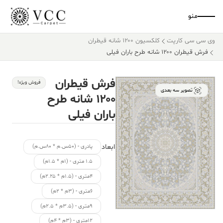
منو
وی سی سی کارپت
کلکسیون ۱۲۰۰ شانه قیطران
فرش قیطران ۱۲۰۰ شانه طرح باران فیلی
فرش قیطران
فروش ویژه!
تصویر سه بعدی
۱۲۰۰ شانه طرح
باران فیلی
ابعاد
پادری - (۵۰س.م * ۸۰س.م)
۱.۵ متری - (۱م * ۱.۵م)
۴متری - (۱.۵م * ۲.۲۵م)
۶متری - (۳م * ۲م)
۹متری - (۳.۵م * ۲.۵م)
۱۲متری - (۳م * ۴م)