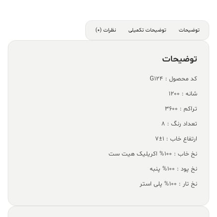
توضیحات
توضیحات تکمیلی
نظرات (0)
توضیحات
کد محصول : G124
شانه : 1200
تراکم : 3600
تعداد رنگ : 8
ارتفاع خاب : 1±7
نخ خاب : 100% اکریلیک هیت ست
نخ پود : 100% پنبه
نخ تار : 100% پلی استر