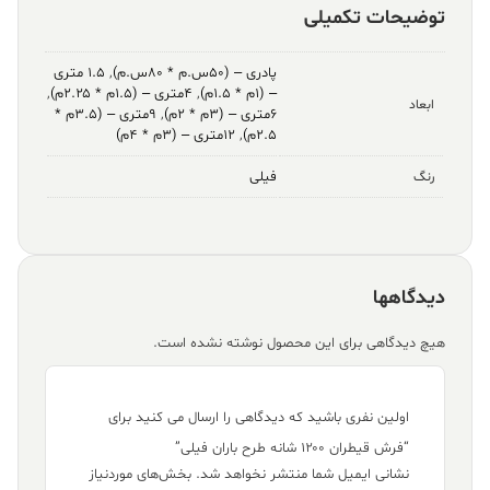
توضیحات تکمیلی
پادری – (۵۰س.م * ۸۰س.م)
,
۱.۵ متری
– (۱م * ۱.۵م)
,
۴متری – (۱.۵م * ۲.۲۵م)
,
ابعاد
۶متری – (۳م * ۲م)
,
۹متری – (۳.۵م *
۲.۵م)
,
۱۲متری – (۳م * ۴م)
فیلی
رنگ
دیدگاهها
هیچ دیدگاهی برای این محصول نوشته نشده است.
اولین نفری باشید که دیدگاهی را ارسال می کنید برای
“فرش قیطران ۱۲۰۰ شانه طرح باران فیلی”
نشانی ایمیل شما منتشر نخواهد شد.
بخش‌های موردنیاز