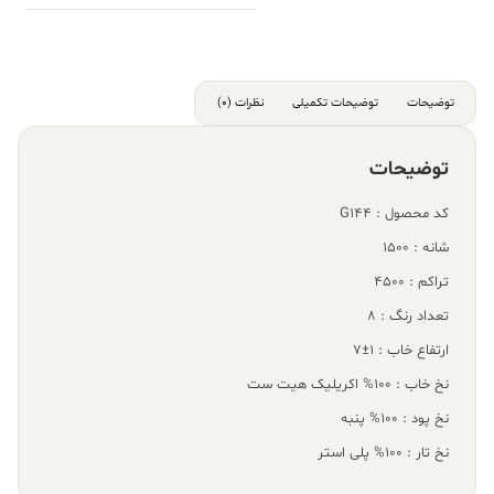
توضیحات
توضیحات تکمیلی
نظرات (0)
توضیحات
کد محصول : G144
شانه : 1500
تراکم : 4500
تعداد رنگ : 8
ارتفاع خاب : 1±7
نخ خاب : 100% اکریلیک هیت ست
نخ پود : 100% پنبه
نخ تار : 100% پلی استر