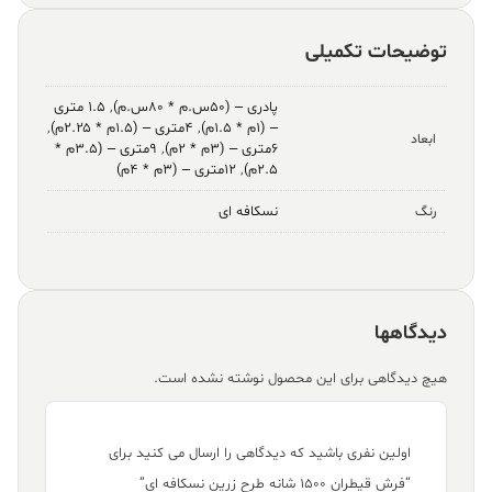
توضیحات تکمیلی
پادری – (۵۰س.م * ۸۰س.م)
,
۱.۵ متری
– (۱م * ۱.۵م)
,
۴متری – (۱.۵م * ۲.۲۵م)
,
ابعاد
۶متری – (۳م * ۲م)
,
۹متری – (۳.۵م *
۲.۵م)
,
۱۲متری – (۳م * ۴م)
نسکافه ای
رنگ
دیدگاهها
هیچ دیدگاهی برای این محصول نوشته نشده است.
اولین نفری باشید که دیدگاهی را ارسال می کنید برای
“فرش قیطران ۱۵۰۰ شانه طرح زرین نسکافه ای”