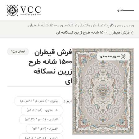
منو
وی سی سی کارپت
فرش ماشینی
کلکسیون ۱۵۰۰ شانه قیطران
فرش قیطران ۱۵۰۰ شانه طرح زرین نسکافه ای
فرش قیطران
فروش ویژه!
تصویر سه بعدی
۱۵۰۰ شانه طرح
زرین نسکافه
ای
ابعاد
پادری - (۵۰س.م * ۸۰س.م)
۱.۵ متری - (۱م * ۱.۵م)
۴متری - (۱.۵م * ۲.۲۵م)
۶متری - (۳م * ۲م)
۹متری - (۳.۵م * ۲.۵م)