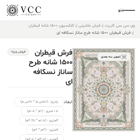
منو
وی سی سی کارپت
فرش ماشینی
کلکسیون ۱۵۰۰ شانه قیطران
فرش قیطران ۱۵۰۰ شانه طرح ساناز نسکافه ای
فرش قیطران
فروش ویژه!
تصویر سه بعدی
۱۵۰۰ شانه طرح
ساناز نسکافه
ای
ابعاد
پادری - (۵۰س.م * ۸۰س.م)
۱.۵ متری - (۱م * ۱.۵م)
۴متری - (۱.۵م * ۲.۲۵م)
۶متری - (۳م * ۲م)
۹متری - (۳.۵م * ۲.۵م)