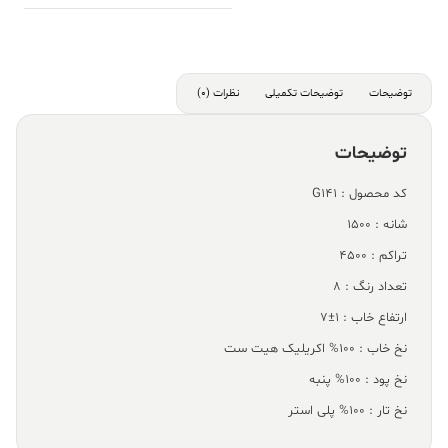
توضیحات
توضیحات تکمیلی
نظرات (0)
توضیحات
کد محصول : G141
شانه : 1500
تراکم : 4500
تعداد رنگ : 8
ارتفاع خاب : 1±7
نخ خاب : 100% اکریلیک هیت ست
نخ پود : 100% پنبه
نخ تار : 100% پلی استر