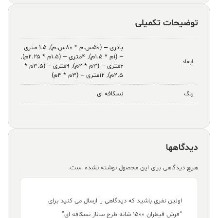
توضیحات تکمیلی
پادری – (۵۰س.م * ۸۰س.م)
,
۱.۵ متری
– (۱م * ۱.۵م)
,
۴متری – (۱.۵م * ۲.۲۵م)
,
ابعاد
۶متری – (۳م * ۲م)
,
۹متری – (۳.۵م *
۲.۵م)
,
۱۲متری – (۳م * ۴م)
نسکافه ای
رنگ
دیدگاهها
هیچ دیدگاهی برای این محصول نوشته نشده است.
اولین نفری باشید که دیدگاهی را ارسال می کنید برای
“فرش قیطران ۱۵۰۰ شانه طرح ساناز نسکافه ای”