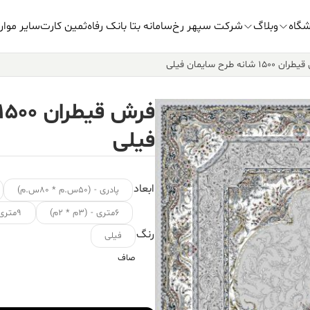
شگاه
وبلاگ
شرکت سپهر رخ
سامانه بتا بانک رفاه
ثمین کارت
سایر موار
۱۵۰ شانه طرح سایمان فیلی
فیلی
ابعاد
پادری - (۵۰س.م * ۸۰س.م)
۶متری - (۳م * ۲م)
۹متری - (۳.۵م * ۲.۵م)
رنگ
فیلی
صاف