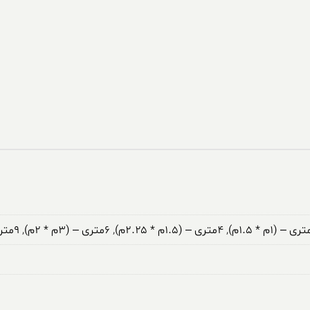
,
۴متری – (۱.۵م * ۲.۲۵م)
,
۶متری – (۳م * ۲م)
,
۹متری – (۳.۵م * ۲.۵م)