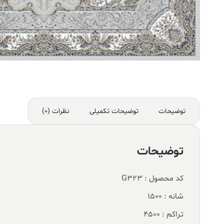
توضیحات
توضیحات تکمیلی
نظرات (0)
توضیحات
کد محصول : G323
شانه : 1500
تراکم : 4500