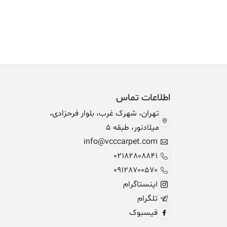
اطلاعات تماس
تهران، شهرک غرب، بلوار فرحزادی،
میلادنور، طبقه 5
info@vcccarpet.com
02182808841
09128700570
اینستاگرام
تلگرام
فیسبوک