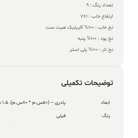
تعداد رنگ : 9
ارتفاع خاب : 1±7
نخ خاب : 100% اکریلیک هیت ست
نخ پود : 100% پنبه
نخ تار : 100% پلی استر
توضیحات تکمیلی
ابعاد
پادری – (۵۰س.م * ۸۰س.م)
,
۱.۵ متری – (۱م * ۱.۵م)
رنگ
فیلی