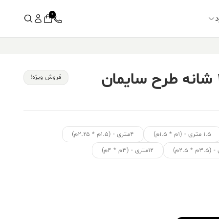
0
د
فرش قیطران ۱۵۰۰ شانه طرح سایمان
فروش ویژه!
۱.۵ متری - (۱م * ۱.۵م)
۴متری - (۱.۵م * ۲.۲۵م)
۱۲متری - (۳م * ۴م)