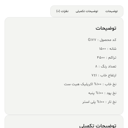
توضیحات
توضیحات تکمیلی
نظرات (0)
توضیحات
کد محصول : G177
شانه : 1500
تراکم : 4500
تعداد رنگ : 8
ارتفاع خاب : 1±7
نخ خاب : 100% اکریلیک هیت ست
نخ پود : 100% پنبه
نخ تار : 100% پلی استر
توضیحات تکمیلی