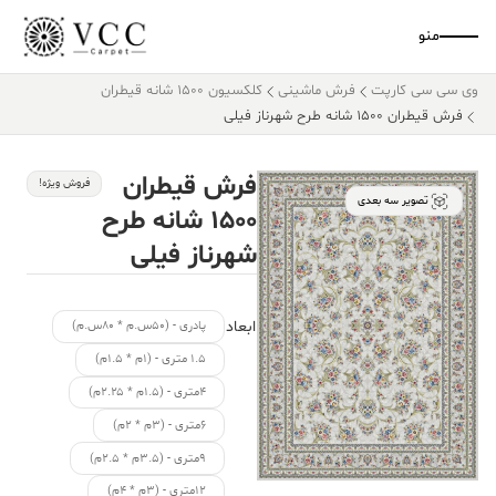
منو
وی سی سی کارپت
فرش ماشینی
کلکسیون ۱۵۰۰ شانه قیطران
فرش قیطران ۱۵۰۰ شانه طرح شهرناز فیلی
فرش قیطران
فروش ویژه!
تصویر سه بعدی
۱۵۰۰ شانه طرح
شهرناز فیلی
ابعاد
پادری - (۵۰س.م * ۸۰س.م)
۱.۵ متری - (۱م * ۱.۵م)
۴متری - (۱.۵م * ۲.۲۵م)
۶متری - (۳م * ۲م)
۹متری - (۳.۵م * ۲.۵م)
۱۲متری - (۳م * ۴م)