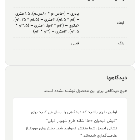
پادری – (۵۰س.م * ۸۰س.م)
,
۱.۵ متری
– (۱م * ۱.۵م)
,
۴متری – (۱.۵م * ۲.۲۵م)
,
ابعاد
۶متری – (۳م * ۲م)
,
۹متری – (۳.۵م *
۲.۵م)
,
۱۲متری – (۳م * ۴م)
فیلی
رنگ
دیدگاهها
هیچ دیدگاهی برای این محصول نوشته نشده است.
اولین نفری باشید که دیدگاهی را ارسال می کنید برای
“فرش قیطران ۱۵۰۰ شانه طرح شهرناز فیلی”
نشانی ایمیل شما منتشر نخواهد شد.
بخش‌های موردنیاز
علامت‌گذاری شده‌اند
*