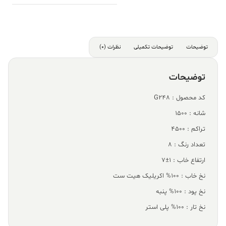
توضیحات
توضیحات تکمیلی
نظرات (0)
توضیحات
کد محصول : G248
شانه : 1500
تراکم : 4500
تعداد رنگ : 8
ارتفاع خاب : 1±7
نخ خاب : 100% اکریلیک هیت ست
نخ پود : 100% پنبه
نخ تار : 100% پلی استر