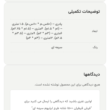
توضیحات تکمیلی
پادری – (۵۰س.م * ۸۰س.م)
,
۱.۵ متری
– (۱م * ۱.۵م)
,
۴متری – (۱.۵م * ۲.۲۵م)
,
ابعاد
۶متری – (۳م * ۲م)
,
۹متری – (۳.۵م *
۲.۵م)
,
۱۲متری – (۳م * ۴م)
سرمه ای
رنگ
دیدگاهها
هیچ دیدگاهی برای این محصول نوشته نشده است.
اولین نفری باشید که دیدگاهی را ارسال می کنید برای
“فرش قیطران ۱۵۰۰ شانه طرح لیلیوم سرمه ای”