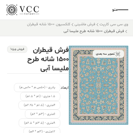
منو
وی سی سی کارپت
فرش ماشینی
کلکسیون ۱۵۰۰ شانه قیطران
فرش قیطران ۱۵۰۰ شانه طرح ملیسا آبی
فرش قیطران
فروش ویژه!
تصویر سه بعدی
۱۵۰۰ شانه طرح
ملیسا آبی
ابعاد
پادری - (۵۰س.م * ۸۰س.م)
۱.۵ متری - (۱م * ۱.۵م)
۴متری - (۱.۵م * ۲.۲۵م)
۶متری - (۳م * ۲م)
۹متری - (۳.۵م * ۲.۵م)
۱۲متری - (۳م * ۴م)