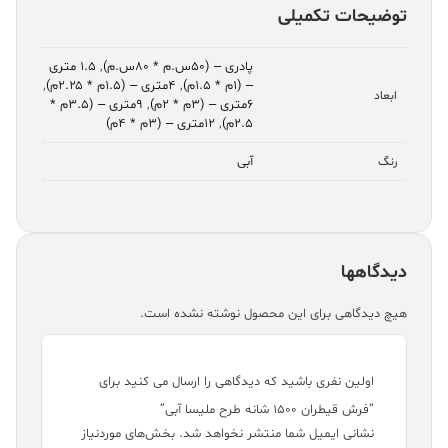
توضیحات تکمیلی
پادری – (۵۰س.م * ۸۰س.م)
,
۱.۵ متری
– (۱م * ۱.۵م)
,
۴متری – (۱.۵م * ۲.۲۵م)
,
ابعاد
۶متری – (۳م * ۲م)
,
۹متری – (۳.۵م *
۲.۵م)
,
۱۲متری – (۳م * ۴م)
آبی
رنگ
دیدگاهها
هیچ دیدگاهی برای این محصول نوشته نشده است.
اولین نفری باشید که دیدگاهی را ارسال می کنید برای
“فرش قیطران ۱۵۰۰ شانه طرح ملیسا آبی”
نشانی ایمیل شما منتشر نخواهد شد.
بخش‌های موردنیاز