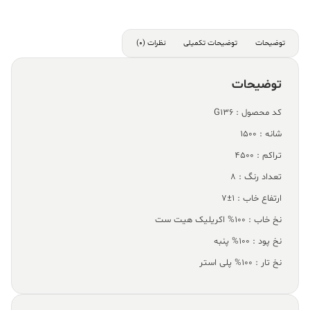
توضیحات
توضیحات تکمیلی
نظرات (0)
توضیحات
کد محصول : G136
شانه : 1500
تراکم : 4500
تعداد رنگ : 8
ارتفاع خاب : 1±7
نخ خاب : 100% اکریلیک هیت ست
نخ پود : 100% پنبه
نخ تار : 100% پلی استر