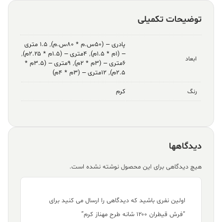
توضیحات تکمیلی
پادری – (۵۰س.م * ۸۰س.م)
,
۱.۵ متری
– (۱م * ۱.۵م)
,
۴متری – (۱.۵م * ۲.۲۵م)
,
ابعاد
۶متری – (۳م * ۲م)
,
۹متری – (۳.۵م *
۲.۵م)
,
۱۲متری – (۳م * ۴م)
کرم
رنگ
دیدگاهها
هیچ دیدگاهی برای این محصول نوشته نشده است.
اولین نفری باشید که دیدگاهی را ارسال می کنید برای
“فرش قیطران ۱۲۰۰ شانه طرح مهناز کرم”