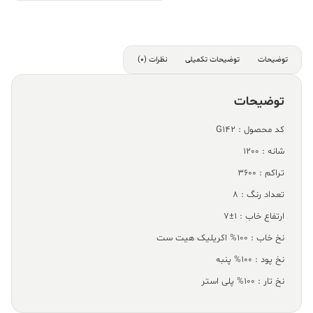
توضیحات
توضیحات تکمیلی
نظرات (0)
توضیحات
کد محصول : G142
شانه : 1200
تراکم : 3600
تعداد رنگ : 8
ارتفاع خاب : 1±7
نخ خاب : 100% اکریلیک هیت ست
نخ پود : 100% پنبه
نخ تار : 100% پلی استر