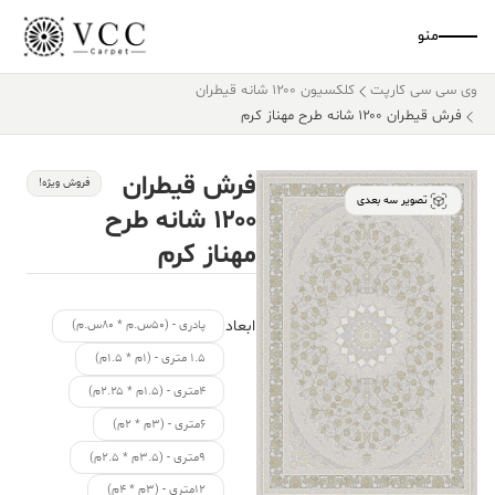
منو
وی سی سی کارپت
کلکسیون ۱۲۰۰ شانه قیطران
فرش قیطران ۱۲۰۰ شانه طرح مهناز کرم
فرش قیطران
فروش ویژه!
تصویر سه بعدی
۱۲۰۰ شانه طرح
مهناز کرم
ابعاد
پادری - (۵۰س.م * ۸۰س.م)
۱.۵ متری - (۱م * ۱.۵م)
۴متری - (۱.۵م * ۲.۲۵م)
۶متری - (۳م * ۲م)
۹متری - (۳.۵م * ۲.۵م)
۱۲متری - (۳م * ۴م)