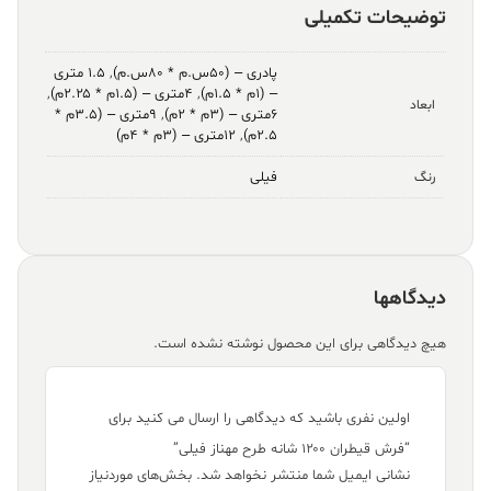
توضیحات تکمیلی
پادری – (۵۰س.م * ۸۰س.م)
,
۱.۵ متری
– (۱م * ۱.۵م)
,
۴متری – (۱.۵م * ۲.۲۵م)
,
ابعاد
۶متری – (۳م * ۲م)
,
۹متری – (۳.۵م *
۲.۵م)
,
۱۲متری – (۳م * ۴م)
فیلی
رنگ
دیدگاهها
هیچ دیدگاهی برای این محصول نوشته نشده است.
اولین نفری باشید که دیدگاهی را ارسال می کنید برای
“فرش قیطران ۱۲۰۰ شانه طرح مهناز فیلی”
نشانی ایمیل شما منتشر نخواهد شد.
بخش‌های موردنیاز