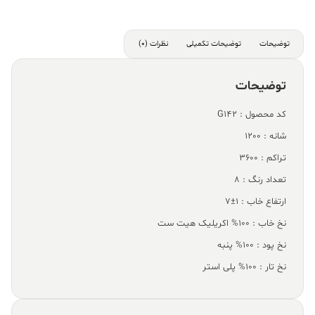
توضیحات
توضیحات تکمیلی
نظرات (0)
توضیحات
کد محصول : G142
شانه : 1200
تراکم : 3600
تعداد رنگ : 8
ارتفاع خاب : 1±7
نخ خاب : 100% اکریلیک هیت ست
نخ پود : 100% پنبه
نخ تار : 100% پلی استر