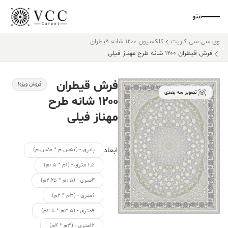
منو
وی سی سی کارپت
کلکسیون ۱۲۰۰ شانه قیطران
فرش قیطران ۱۲۰۰ شانه طرح مهناز فیلی
فرش قیطران
فروش ویژه!
تصویر سه بعدی
۱۲۰۰ شانه طرح
مهناز فیلی
ابعاد
پادری - (۵۰س.م * ۸۰س.م)
۱.۵ متری - (۱م * ۱.۵م)
۴متری - (۱.۵م * ۲.۲۵م)
۶متری - (۳م * ۲م)
۹متری - (۳.۵م * ۲.۵م)
۱۲متری - (۳م * ۴م)