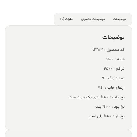
توضیحات
توضیحات تکمیلی
نظرات (0)
توضیحات
کد محصول : G383
شانه : 1500
تراکم : 4500
تعداد رنگ : 9
ارتفاع خاب : 1±7
نخ خاب : 100% اکریلیک هیت ست
نخ پود : 100% پنبه
نخ تار : 100% پلی استر