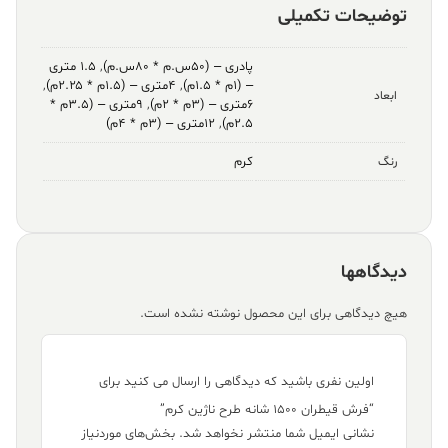
توضیحات تکمیلی
پادری – (۵۰س.م * ۸۰س.م)
,
۱.۵ متری
– (۱م * ۱.۵م)
,
۴متری – (۱.۵م * ۲.۲۵م)
,
ابعاد
۶متری – (۳م * ۲م)
,
۹متری – (۳.۵م *
۲.۵م)
,
۱۲متری – (۳م * ۴م)
کرم
رنگ
دیدگاهها
هیچ دیدگاهی برای این محصول نوشته نشده است.
اولین نفری باشید که دیدگاهی را ارسال می کنید برای
“فرش قیطران ۱۵۰۰ شانه طرح ناژین کرم”
نشانی ایمیل شما منتشر نخواهد شد.
بخش‌های موردنیاز