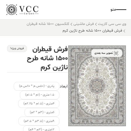
منو
وی سی سی کارپت
فرش ماشینی
کلکسیون ۱۵۰۰ شانه قیطران
فرش قیطران ۱۵۰۰ شانه طرح ناژین کرم
فرش قیطران
فروش ویژه!
تصویر سه بعدی
۱۵۰۰ شانه طرح
ناژین کرم
ابعاد
پادری - (۵۰س.م * ۸۰س.م)
۱.۵ متری - (۱م * ۱.۵م)
۴متری - (۱.۵م * ۲.۲۵م)
۶متری - (۳م * ۲م)
۹متری - (۳.۵م * ۲.۵م)
۱۲متری - (۳م * ۴م)