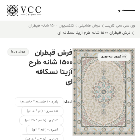
منو
وی سی سی کارپت
فرش ماشینی
کلکسیون ۱۵۰۰ شانه قیطران
فرش قیطران ۱۵۰۰ شانه طرح آزیتا نسکافه ای
فرش قیطران
فروش ویژه!
تصویر سه بعدی
۱۵۰۰ شانه طرح
آزیتا نسکافه
ای
ابعاد
پادری - (۵۰س.م * ۸۰س.م)
۱.۵ متری - (۱م * ۱.۵م)
۴متری - (۱.۵م * ۲.۲۵م)
۶متری - (۳م * ۲م)
۹متری - (۳.۵م * ۲.۵م)