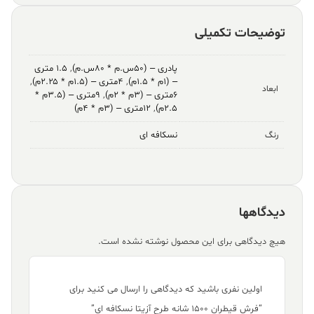
توضیحات تکمیلی
پادری – (۵۰س.م * ۸۰س.م)
,
۱.۵ متری
– (۱م * ۱.۵م)
,
۴متری – (۱.۵م * ۲.۲۵م)
,
ابعاد
۶متری – (۳م * ۲م)
,
۹متری – (۳.۵م *
۲.۵م)
,
۱۲متری – (۳م * ۴م)
نسکافه ای
رنگ
دیدگاهها
هیچ دیدگاهی برای این محصول نوشته نشده است.
اولین نفری باشید که دیدگاهی را ارسال می کنید برای
“فرش قیطران ۱۵۰۰ شانه طرح آزیتا نسکافه ای”