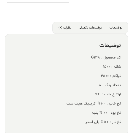
توضیحات
توضیحات تکمیلی
نظرات (0)
توضیحات
کد محصول : G138
شانه : 1500
تراکم : 4500
تعداد رنگ : 8
ارتفاع خاب : 1±7
نخ خاب : 100% اکریلیک هیت ست
نخ پود : 100% پنبه
نخ تار : 100% پلی استر