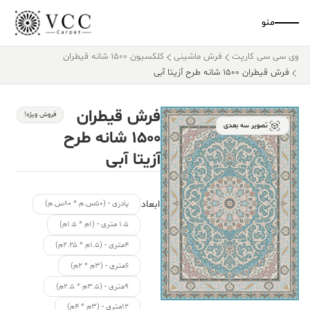
منو
وی سی سی کارپت
فرش ماشینی
کلکسیون ۱۵۰۰ شانه قیطران
فرش قیطران ۱۵۰۰ شانه طرح آزیتا آبی
فرش قیطران
فروش ویژه!
تصویر سه بعدی
۱۵۰۰ شانه طرح
آزیتا آبی
ابعاد
پادری - (۵۰س.م * ۸۰س.م)
۱.۵ متری - (۱م * ۱.۵م)
۴متری - (۱.۵م * ۲.۲۵م)
۶متری - (۳م * ۲م)
۹متری - (۳.۵م * ۲.۵م)
۱۲متری - (۳م * ۴م)