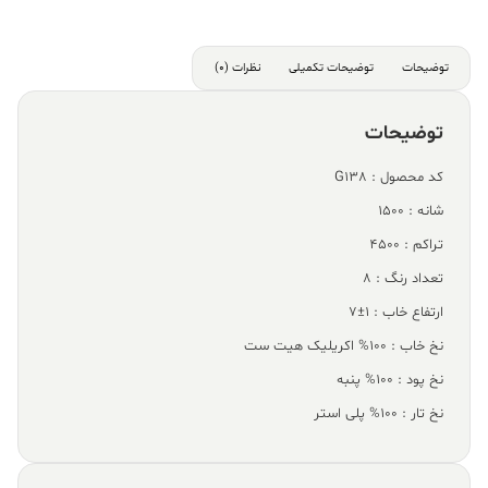
توضیحات
توضیحات تکمیلی
نظرات (0)
توضیحات
کد محصول : G138
شانه : 1500
تراکم : 4500
تعداد رنگ : 8
ارتفاع خاب : 1±7
نخ خاب : 100% اکریلیک هیت ست
نخ پود : 100% پنبه
نخ تار : 100% پلی استر