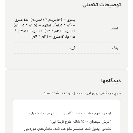
توضیحات تکمیلی
پادری – (۵۰س.م * ۸۰س.م)
,
۱.۵ متری
– (۱م * ۱.۵م)
,
۴متری – (۱.۵م * ۲.۲۵م)
,
ابعاد
۶متری – (۳م * ۲م)
,
۹متری – (۳.۵م *
۲.۵م)
,
۱۲متری – (۳م * ۴م)
آبی
رنگ
دیدگاهها
هیچ دیدگاهی برای این محصول نوشته نشده است.
اولین نفری باشید که دیدگاهی را ارسال می کنید برای
“فرش قیطران ۱۵۰۰ شانه طرح آزیتا آبی”
نشانی ایمیل شما منتشر نخواهد شد.
بخش‌های موردنیاز