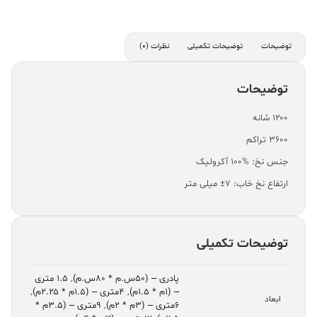
توضیحات
توضیحات تکمیلی
نظرات (0)
توضیحات
۱۲۰۰ شانه
۳۶۰۰ تراکم
جنس نخ: %100 آکرولیک
ارتفاع نخ خاب: ۷± میلی متر
توضیحات تکمیلی
پادری – (۵۰س.م * ۸۰س.م)
,
۱.۵ متری
– (۱م * ۱.۵م)
,
۴متری – (۱.۵م * ۲.۲۵م)
,
ابعاد
۶متری – (۳م * ۲م)
,
۹متری – (۳.۵م *