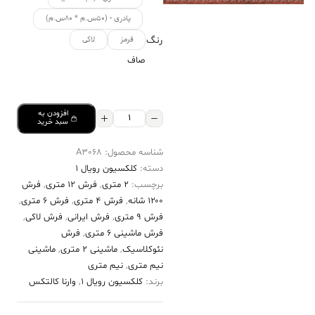
پادری - (۵۰س.م * ۸۰س.م)
رنگ
قرمز
لاکی
صاف
افزودن به
فرش
سبد خرید
کالتکس
شناسه محصول:
A3068
۱۲۰۰
دسته:
کلکسیون رویال 1
شانه
برچسب:
2 متری
,
فرش 12 متری
,
فرش
طرح
۱۲۰۰ شانه
,
فرش 4 متری
,
فرش 6 متری
,
مهرانگیز
فرش 9 متری
,
فرش ایرانی
,
فرش لاکی
,
فرش ماشینی 6 متری
,
فرش
لاکی
نئوکلاسیک
,
ماشینی 2 متری
,
ماشینی
حاشیه
نیم متری
,
نیم متری
آبی
برند:
کلکسیون رویال 1
,
وارنا کالتکس
عدد