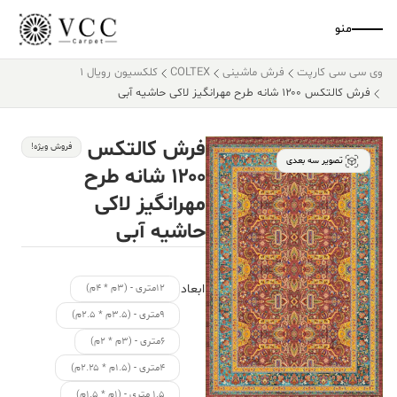
منو
وی سی سی کارپت
فرش ماشینی
COLTEX
کلکسیون رویال 1
فرش کالتکس ۱۲۰۰ شانه طرح مهرانگیز لاکی حاشیه آبی
فرش کالتکس
فروش ویژه!
تصویر سه بعدی
۱۲۰۰ شانه طرح
مهرانگیز لاکی
حاشیه آبی
ابعاد
۱۲متری - (۳م * ۴م)
۹متری - (۳.۵م * ۲.۵م)
۶متری - (۳م * ۲م)
۴متری - (۱.۵م * ۲.۲۵م)
۱.۵ متری - (۱م * ۱.۵م)