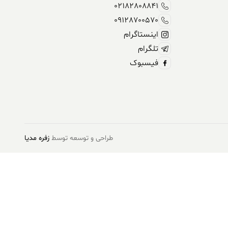
02182808841
09128700570
اینستاگرام
تلگرام
فیسبوک
طراحی و توسعه توسط
زفره مدیا