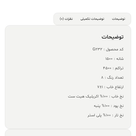
توضیحات
توضیحات تکمیلی
نظرات (0)
توضیحات
کد محصول : G232
شانه : 1500
تراکم : 4500
تعداد رنگ : 8
ارتفاع خاب : 1±7
نخ خاب : 100% اکریلیک هیت ست
نخ پود : 100% پنبه
نخ تار : 100% پلی استر