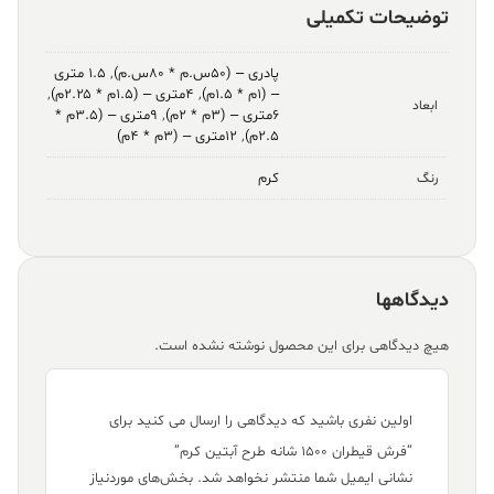
توضیحات تکمیلی
پادری – (۵۰س.م * ۸۰س.م)
,
۱.۵ متری
– (۱م * ۱.۵م)
,
۴متری – (۱.۵م * ۲.۲۵م)
,
ابعاد
۶متری – (۳م * ۲م)
,
۹متری – (۳.۵م *
۲.۵م)
,
۱۲متری – (۳م * ۴م)
کرم
رنگ
دیدگاهها
هیچ دیدگاهی برای این محصول نوشته نشده است.
اولین نفری باشید که دیدگاهی را ارسال می کنید برای
“فرش قیطران ۱۵۰۰ شانه طرح آبتین کرم”
نشانی ایمیل شما منتشر نخواهد شد.
بخش‌های موردنیاز