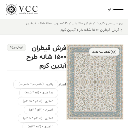
منو
وی سی سی کارپت
فرش ماشینی
کلکسیون ۱۵۰۰ شانه قیطران
فرش قیطران ۱۵۰۰ شانه طرح آبتین کرم
فرش قیطران
فروش ویژه!
تصویر سه بعدی
۱۵۰۰ شانه طرح
آبتین کرم
ابعاد
پادری - (۵۰س.م * ۸۰س.م)
۱.۵ متری - (۱م * ۱.۵م)
۴متری - (۱.۵م * ۲.۲۵م)
۶متری - (۳م * ۲م)
۹متری - (۳.۵م * ۲.۵م)
۱۲متری - (۳م * ۴م)