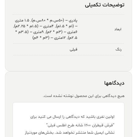
توضیحات تکمیلی
پادری – (۵۰س.م * ۸۰س.م)
,
۱.۵ متری
– (۱م * ۱.۵م)
,
۴متری – (۱.۵م * ۲.۲۵م)
,
ابعاد
۶متری – (۳م * ۲م)
,
۹متری – (۳.۵م *
۲.۵م)
,
۱۲متری – (۳م * ۴م)
فیلی
رنگ
دیدگاهها
هیچ دیدگاهی برای این محصول نوشته نشده است.
اولین نفری باشید که دیدگاهی را ارسال می کنید برای
“فرش قیطران ۱۲۰۰ شانه طرح اطلس فیلی”
نشانی ایمیل شما منتشر نخواهد شد.
بخش‌های موردنیاز