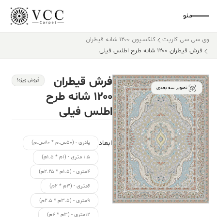
منو
وی سی سی کارپت
کلکسیون ۱۲۰۰ شانه قیطران
فرش قیطران ۱۲۰۰ شانه طرح اطلس فیلی
فرش قیطران
فروش ویژه!
تصویر سه بعدی
۱۲۰۰ شانه طرح
اطلس فیلی
ابعاد
پادری - (۵۰س.م * ۸۰س.م)
۱.۵ متری - (۱م * ۱.۵م)
۴متری - (۱.۵م * ۲.۲۵م)
۶متری - (۳م * ۲م)
۹متری - (۳.۵م * ۲.۵م)
۱۲متری - (۳م * ۴م)