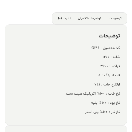
توضیحات
توضیحات تکمیلی
نظرات (0)
توضیحات
کد محصول : G146
شانه : 1200
تراکم : 3600
تعداد رنگ : 8
ارتفاع خاب : 1±7
نخ خاب : 100% اکریلیک هیت ست
نخ پود : 100% پنبه
نخ تار : 100% پلی استر