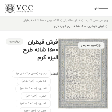
منو
وی سی سی کارپت
فرش ماشینی
کلکسیون ۱۵۰۰ شانه قیطران
فرش قیطران ۱۵۰۰ شانه طرح الیزه کرم
فرش قیطران
فروش ویژه!
تصویر سه بعدی
۱۵۰۰ شانه طرح
الیزه کرم
ابعاد
پادری - (۵۰س.م * ۸۰س.م)
۱.۵ متری - (۱م * ۱.۵م)
۴متری - (۱.۵م * ۲.۲۵م)
۶متری - (۳م * ۲م)
۹متری - (۳.۵م * ۲.۵م)
۱۲متری - (۳م * ۴م)