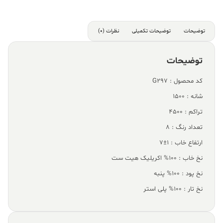
توضیحات
توضیحات تکمیلی
نظرات (0)
توضیحات
کد محصول : G297
شانه : 1500
تراکم : 4500
تعداد رنگ : 8
ارتفاع خاب : 1±7
نخ خاب : 100% اکریلیک هیت ست
نخ پود : 100% پنبه
نخ تار : 100% پلی استر