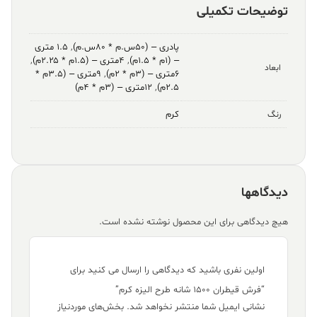
توضیحات تکمیلی
پادری – (۵۰س.م * ۸۰س.م)
,
۱.۵ متری
– (۱م * ۱.۵م)
,
۴متری – (۱.۵م * ۲.۲۵م)
,
ابعاد
۶متری – (۳م * ۲م)
,
۹متری – (۳.۵م *
۲.۵م)
,
۱۲متری – (۳م * ۴م)
کرم
رنگ
دیدگاهها
هیچ دیدگاهی برای این محصول نوشته نشده است.
اولین نفری باشید که دیدگاهی را ارسال می کنید برای
“فرش قیطران ۱۵۰۰ شانه طرح الیزه کرم”
نشانی ایمیل شما منتشر نخواهد شد.
بخش‌های موردنیاز