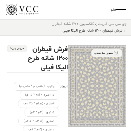
منو
وی سی سی کارپت
کلکسیون ۱۲۰۰ شانه قیطران
فرش قیطران ۱۲۰۰ شانه طرح الیکا فیلی
فرش قیطران
فروش ویژه!
تصویر سه بعدی
۱۲۰۰ شانه طرح
الیکا فیلی
ابعاد
پادری - (۵۰س.م * ۸۰س.م)
۱.۵ متری - (۱م * ۱.۵م)
۴متری - (۱.۵م * ۲.۲۵م)
۶متری - (۳م * ۲م)
۹متری - (۳.۵م * ۲.۵م)
۱۲متری - (۳م * ۴م)