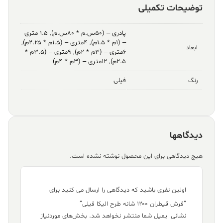
توضیحات تکمیلی
پادری – (۵۰س.م * ۸۰س.م)
,
۱.۵ متری
– (۱م * ۱.۵م)
,
۴متری – (۱.۵م * ۲.۲۵م)
,
ابعاد
۶متری – (۳م * ۲م)
,
۹متری – (۳.۵م *
۲.۵م)
,
۱۲متری – (۳م * ۴م)
فیلی
رنگ
دیدگاهها
هیچ دیدگاهی برای این محصول نوشته نشده است.
اولین نفری باشید که دیدگاهی را ارسال می کنید برای
“فرش قیطران ۱۲۰۰ شانه طرح الیکا فیلی”
نشانی ایمیل شما منتشر نخواهد شد.
بخش‌های موردنیاز