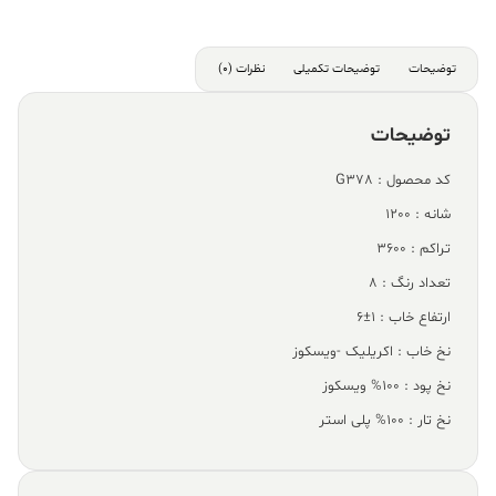
توضیحات
توضیحات تکمیلی
نظرات (0)
توضیحات
کد محصول : G378
شانه : 1200
تراکم : 3600
تعداد رنگ : 8
ارتفاع خاب : 1±6
نخ خاب : اکریلیک -ویسکوز
نخ پود : 100% ویسکوز
نخ تار : 100% پلی استر