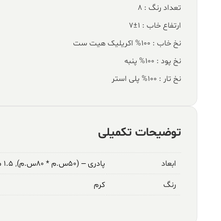
تعداد رنگ : 8
ارتفاع خاب : 1±7
نخ خاب : 100% اکریلیک هیت ست
نخ پود : 100% پنبه
نخ تار : 100% پلی استر
توضیحات تکمیلی
ابعاد
پادری – (۵۰س.م * ۸۰س.م)
,
۱.۵ متری – (۱م * ۱.۵م)
رنگ
کرم