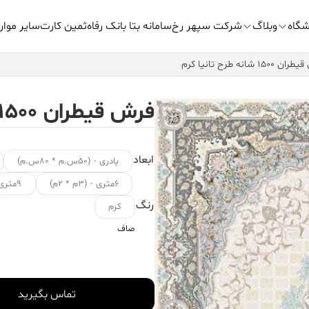
شگاه
وبلاگ
شرکت سپهر رخ
سامانه بتا بانک رفاه
ثمین کارت
سایر موار
۱۵۰ شانه طرح تانیا کرم
فرش قیطران ۱۵۰۰ شانه طرح تانیا کرم
ابعاد
پادری - (۵۰س.م * ۸۰س.م)
۶متری - (۳م * ۲م)
۹متری - (۳.۵م * ۲.۵م)
رنگ
کرم
صاف
تماس بگیرید