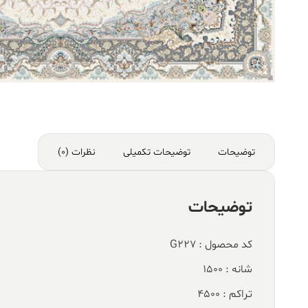
توضیحات
توضیحات تکمیلی
نظرات (0)
توضیحات
کد محصول : G227
شانه : 1500
تراکم : 4500