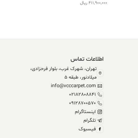
411,900,000
ریال
اطلاعات تماس
تهران، شهرک غرب، بلوار فرحزادی،
میلادنور، طبقه 5
info@vcccarpet.com
02182808841
09128700570
اینستاگرام
تلگرام
فیسبوک