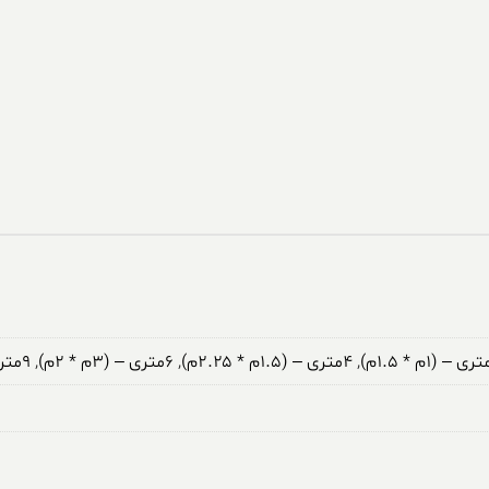
,
۴متری – (۱.۵م * ۲.۲۵م)
,
۶متری – (۳م * ۲م)
,
۹متری – (۳.۵م * ۲.۵م)