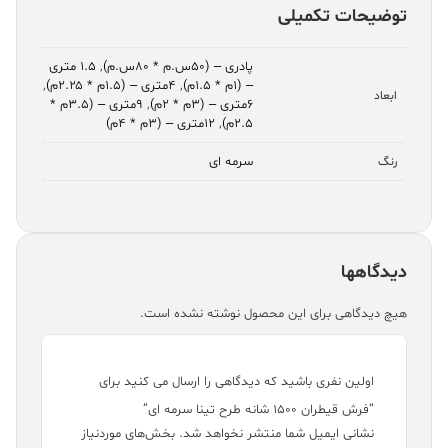
توضیحات تکمیلی
پادری – (۵۰س.م * ۸۰س.م)
,
۱.۵ متری
– (۱م * ۱.۵م)
,
۴متری – (۱.۵م * ۲.۲۵م)
,
ابعاد
۶متری – (۳م * ۲م)
,
۹متری – (۳.۵م *
۲.۵م)
,
۱۲متری – (۳م * ۴م)
سرمه ای
رنگ
دیدگاهها
هیچ دیدگاهی برای این محصول نوشته نشده است.
اولین نفری باشید که دیدگاهی را ارسال می کنید برای
“فرش قیطران ۱۵۰۰ شانه طرح تینا سرمه ای”
نشانی ایمیل شما منتشر نخواهد شد.
بخش‌های موردنیاز