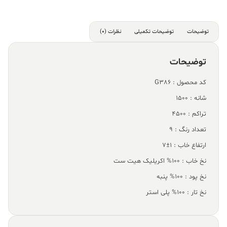
توضیحات
توضیحات تکمیلی
نظرات (0)
توضیحات
کد محصول : G386
شانه : 1500
تراکم : 4500
تعداد رنگ : 9
ارتفاع خاب : 1±7
نخ خاب : 100% اکریلیک هیت ست
نخ پود : 100% پنبه
نخ تار : 100% پلی استر