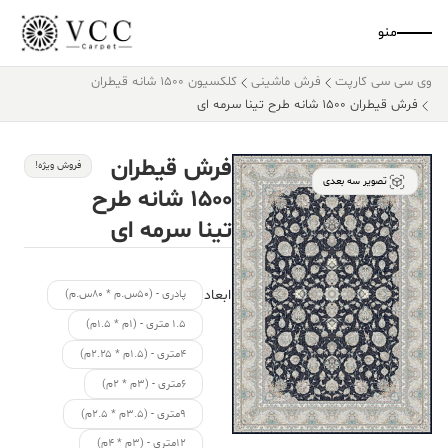
منو
وی سی سی کارپت
فرش ماشینی
کلکسیون ۱۵۰۰ شانه قیطران
فرش قیطران ۱۵۰۰ شانه طرح تینا سرمه ای
فرش قیطران
فروش ویژه!
تصویر سه بعدی
۱۵۰۰ شانه طرح
تینا سرمه ای
ابعاد
پادری - (۵۰س.م * ۸۰س.م)
۱.۵ متری - (۱م * ۱.۵م)
۴متری - (۱.۵م * ۲.۲۵م)
۶متری - (۳م * ۲م)
۹متری - (۳.۵م * ۲.۵م)
۱۲متری - (۳م * ۴م)