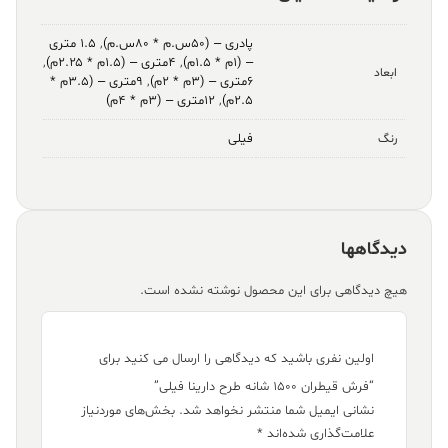
پادری – (۵۰س.م * ۸۰س.م)
,
۱.۵ متری
– (۱م * ۱.۵م)
,
۴متری – (۱.۵م * ۲.۲۵م)
,
ابعاد
۶متری – (۳م * ۲م)
,
۹متری – (۳.۵م *
۲.۵م)
,
۱۲متری – (۳م * ۴م)
فیلی
رنگ
دیدگاهها
هیچ دیدگاهی برای این محصول نوشته نشده است.
اولین نفری باشید که دیدگاهی را ارسال می کنید برای
“فرش قیطران ۱۵۰۰ شانه طرح دارینا فیلی”
نشانی ایمیل شما منتشر نخواهد شد.
بخش‌های موردنیاز
علامت‌گذاری شده‌اند
*