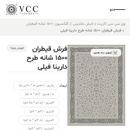
منو
وی سی سی کارپت
فرش ماشینی
کلکسیون ۱۵۰۰ شانه قیطران
فرش قیطران ۱۵۰۰ شانه طرح دارینا فیلی
فرش قیطران
فروش ویژه!
تصویر سه بعدی
۱۵۰۰ شانه طرح
دارینا فیلی
ابعاد
پادری - (۵۰س.م * ۸۰س.م)
۱.۵ متری - (۱م * ۱.۵م)
۴متری - (۱.۵م * ۲.۲۵م)
۶متری - (۳م * ۲م)
۹متری - (۳.۵م * ۲.۵م)
۱۲متری - (۳م * ۴م)