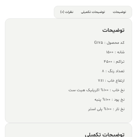
توضیحات
توضیحات تکمیلی
نظرات (0)
توضیحات
کد محصول : G175
شانه : 1500
تراکم : 4500
تعداد رنگ : 8
ارتفاع خاب : 1±7
نخ خاب : 100% اکریلیک هیت ست
نخ پود : 100% پنبه
نخ تار : 100% پلی استر
توضیحات تکمیلی