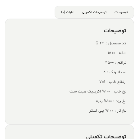
توضیحات
توضیحات تکمیلی
نظرات (0)
توضیحات
کد محصول : G144
شانه : 1500
تراکم : 4500
تعداد رنگ : 8
ارتفاع خاب : 1±7
نخ خاب : 100% اکریلیک هیت ست
نخ پود : 100% پنبه
نخ تار : 100% پلی استر
توضیحات تکمیلی