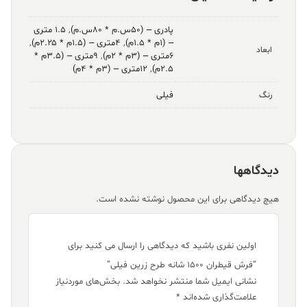
پادری – (۵۰س.م * ۸۰س.م)
,
۱.۵ متری
– (۱م * ۱.۵م)
,
۴متری – (۱.۵م * ۲.۲۵م)
,
ابعاد
۶متری – (۳م * ۲م)
,
۹متری – (۳.۵م *
۲.۵م)
,
۱۲متری – (۳م * ۴م)
فیلی
رنگ
دیدگاهها
هیچ دیدگاهی برای این محصول نوشته نشده است.
اولین نفری باشید که دیدگاهی را ارسال می کنید برای
“فرش قیطران ۱۵۰۰ شانه طرح زرین فیلی”
نشانی ایمیل شما منتشر نخواهد شد.
بخش‌های موردنیاز
علامت‌گذاری شده‌اند
*