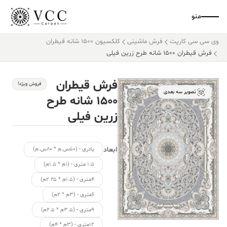
منو
وی سی سی کارپت
فرش ماشینی
کلکسیون ۱۵۰۰ شانه قیطران
فرش قیطران ۱۵۰۰ شانه طرح زرین فیلی
فرش قیطران
فروش ویژه!
تصویر سه بعدی
۱۵۰۰ شانه طرح
زرین فیلی
ابعاد
پادری - (۵۰س.م * ۸۰س.م)
۱.۵ متری - (۱م * ۱.۵م)
۴متری - (۱.۵م * ۲.۲۵م)
۶متری - (۳م * ۲م)
۹متری - (۳.۵م * ۲.۵م)
۱۲متری - (۳م * ۴م)