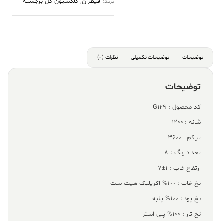
برند:
قیطران
,
کلکسیون گل برجسته
توضیحات
توضیحات تکمیلی
نظرات (0)
توضیحات
کد محصول : G129
شانه : 1200
تراکم : 3600
تعداد رنگ : 8
ارتفاع خاب : 1±7
نخ خاب : 100% اکریلیک هیت ست
نخ پود : 100% پنبه
نخ تار : 100% پلی استر