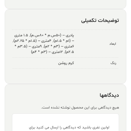
توضیحات تکمیلی
پادری – (۵۰س.م * ۸۰س.م)
,
۱.۵ متری
– (۱م * ۱.۵م)
,
۴متری – (۱.۵م * ۲.۲۵م)
,
ابعاد
۶متری – (۳م * ۲م)
,
۹متری – (۳.۵م *
۲.۵م)
,
۱۲متری – (۳م * ۴م)
کرم روشن
رنگ
دیدگاهها
هیچ دیدگاهی برای این محصول نوشته نشده است.
اولین نفری باشید که دیدگاهی را ارسال می کنید برای