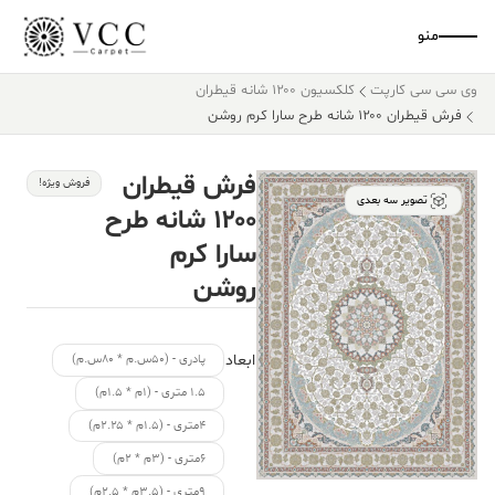
منو
وی سی سی کارپت
کلکسیون ۱۲۰۰ شانه قیطران
فرش قیطران ۱۲۰۰ شانه طرح سارا کرم روشن
فرش قیطران
فروش ویژه!
تصویر سه بعدی
۱۲۰۰ شانه طرح
سارا کرم
روشن
ابعاد
پادری - (۵۰س.م * ۸۰س.م)
۱.۵ متری - (۱م * ۱.۵م)
۴متری - (۱.۵م * ۲.۲۵م)
۶متری - (۳م * ۲م)
۹متری - (۳.۵م * ۲.۵م)