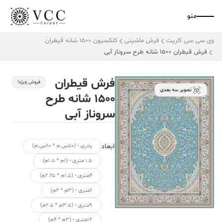
منو
وی سی سی کارپت
فرش ماشینی
کلکسیون ۱۵۰۰ شانه قیطران
فرش قیطران ۱۵۰۰ شانه طرح سروناز آبی
فرش قیطران
فروش ویژه!
تصویر سه بعدی
۱۵۰۰ شانه طرح
سروناز آبی
ابعاد
پادری - (۵۰س.م * ۸۰س.م)
۱.۵ متری - (۱م * ۱.۵م)
۴متری - (۱.۵م * ۲.۲۵م)
۶متری - (۳م * ۲م)
۹متری - (۳.۵م * ۲.۵م)
۱۲متری - (۳م * ۴م)