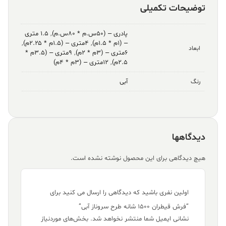
توضیحات تکمیلی
پادری – (۵۰س.م * ۸۰س.م)
,
۱.۵ متری
– (۱م * ۱.۵م)
,
۴متری – (۱.۵م * ۲.۲۵م)
,
ابعاد
۶متری – (۳م * ۲م)
,
۹متری – (۳.۵م *
۲.۵م)
,
۱۲متری – (۳م * ۴م)
آبی
رنگ
دیدگاهها
هیچ دیدگاهی برای این محصول نوشته نشده است.
اولین نفری باشید که دیدگاهی را ارسال می کنید برای
“فرش قیطران ۱۵۰۰ شانه طرح سروناز آبی”
نشانی ایمیل شما منتشر نخواهد شد.
بخش‌های موردنیاز