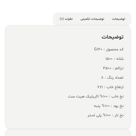
توضیحات
توضیحات تکمیلی
نظرات (0)
توضیحات
کد محصول : G140
شانه : 1500
تراکم : 4500
تعداد رنگ : 8
ارتفاع خاب : 1±7
نخ خاب : 100% اکریلیک هیت ست
نخ پود : 100% پنبه
نخ تار : 100% پلی استر