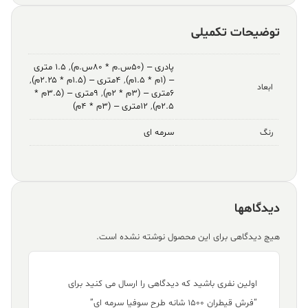
توضیحات تکمیلی
پادری – (۵۰س.م * ۸۰س.م)
,
۱.۵ متری
– (۱م * ۱.۵م)
,
۴متری – (۱.۵م * ۲.۲۵م)
,
ابعاد
۶متری – (۳م * ۲م)
,
۹متری – (۳.۵م *
۲.۵م)
,
۱۲متری – (۳م * ۴م)
سرمه ای
رنگ
دیدگاهها
هیچ دیدگاهی برای این محصول نوشته نشده است.
اولین نفری باشید که دیدگاهی را ارسال می کنید برای
“فرش قیطران ۱۵۰۰ شانه طرح سوفیا سرمه ای”