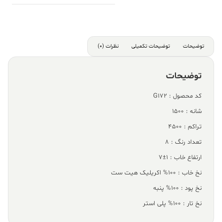
توضیحات
توضیحات تکمیلی
نظرات (0)
توضیحات
کد محصول : G172
شانه : 1500
تراکم : 4500
تعداد رنگ : 8
ارتفاع خاب : 1±7
نخ خاب : 100% اکریلیک هیت ست
نخ پود : 100% پنبه
نخ تار : 100% پلی استر