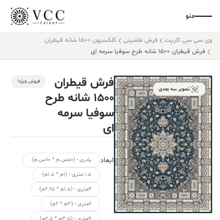
منو
وی سی سی کارپت
فرش ماشینی
کلکسیون ۱۵۰۰ شانه قیطران
فرش قیطران ۱۵۰۰ شانه طرح سوفیا سرمه ای
فرش قیطران
فروش ویژه!
تصویر سه بعدی
۱۵۰۰ شانه طرح
سوفیا سرمه
ای
ابعاد
پادری - (۵۰س.م * ۸۰س.م)
۱.۵ متری - (۱م * ۱.۵م)
۴متری - (۱.۵م * ۲.۲۵م)
۶متری - (۳م * ۲م)
۹متری - (۳.۵م * ۲.۵م)