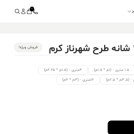
0
د
فروش ویژه!
۱.۵ متری - (۱م * ۱.۵م)
۴متری - (۱.۵م * ۲.۲۵م)
۱۲متری - (۳م * ۴م)