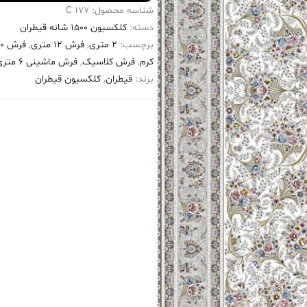
شناسه محصول:
177 C
دسته:
کلکسیون ۱۵۰۰ شانه قیطران
برچسب:
2 متری
,
فرش 12 متری
,
فرش ۱۵۰۰ شانه
کرم
,
فرش کلاسیک
,
فرش ماشینی 6 متری
برند:
قیطران
,
کلکسیون قیطران