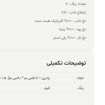
تعداد رنگ : 8
ارتفاع خاب : 1±7
نخ خاب : 100% اکریلیک هیت ست
نخ پود : 100% پنبه
نخ تار : 100% پلی استر
توضیحات تکمیلی
ابعاد
پادری – (۵۰س.م * ۸۰س.م)
,
۱.۵ متری – (۱م * ۱.۵م)
رنگ
کرم