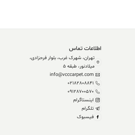
اطلاعات تماس
تهران، شهرک غرب، بلوار فرحزادی،
میلادنور، طبقه 5
info@vcccarpet.com
02182808841
09128700570
اینستاگرام
تلگرام
فیسبوک