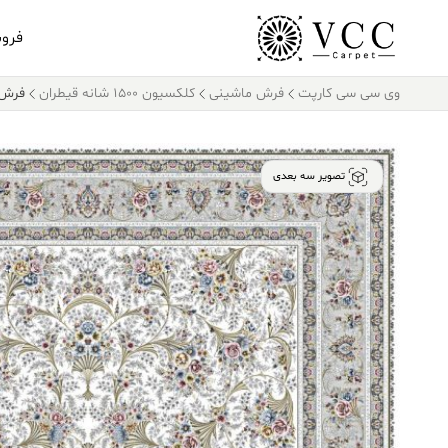
فرو
وی سی سی کارپت
فرش ماشینی
کلکسیون ۱۵۰۰ شانه قیطران
فرش قیطران ۰
تصویر سه بعدی