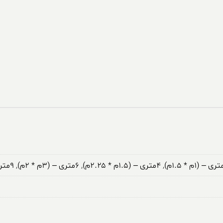
,
۴متری – (۱.۵م * ۲.۲۵م)
,
۶متری – (۳م * ۲م)
,
۹متری – (۳.۵م * ۲.۵م)