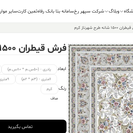
شگاه
وبلاگ
شرکت سپهر رخ
سامانه بتا بانک رفاه
ثمین کارت
سایر موار
۱۵۰ شانه طرح شهرناز کرم
فرش قیطران ۱۵۰۰ شانه طرح شهرناز کرم
ابعاد
پادری - (۵۰س.م * ۸۰س.م)
۶متری - (۳م * ۲م)
۹متری - (۳.۵م * ۲.۵م)
رنگ
کرم
صاف
تماس بگیرید