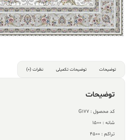
توضیحات
توضیحات تکمیلی
نظرات (0)
توضیحات
کد محصول : G177
شانه : 1500
تراکم : 4500