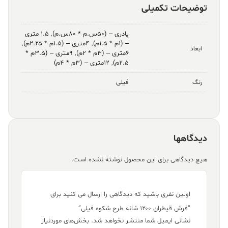
توضیحات تکمیلی
پادری – (۵۰س.م * ۸۰س.م)
,
۱.۵ متری
– (۱م * ۱.۵م)
,
۴متری – (۱.۵م * ۲.۲۵م)
,
ابعاد
۶متری – (۳م * ۲م)
,
۹متری – (۳.۵م *
۲.۵م)
,
۱۲متری – (۳م * ۴م)
فیلی
رنگ
دیدگاهها
هیچ دیدگاهی برای این محصول نوشته نشده است.
اولین نفری باشید که دیدگاهی را ارسال می کنید برای
“فرش قیطران ۱۲۰۰ شانه طرح شکوه فیلی”
نشانی ایمیل شما منتشر نخواهد شد.
بخش‌های موردنیاز