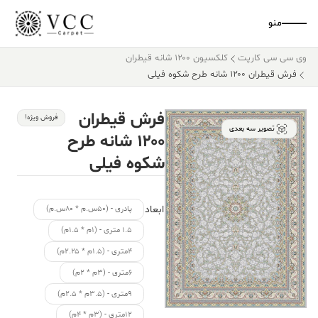
منو
وی سی سی کارپت
کلکسیون ۱۲۰۰ شانه قیطران
فرش قیطران ۱۲۰۰ شانه طرح شکوه فیلی
فرش قیطران
فروش ویژه!
تصویر سه بعدی
۱۲۰۰ شانه طرح
شکوه فیلی
ابعاد
پادری - (۵۰س.م * ۸۰س.م)
۱.۵ متری - (۱م * ۱.۵م)
۴متری - (۱.۵م * ۲.۲۵م)
۶متری - (۳م * ۲م)
۹متری - (۳.۵م * ۲.۵م)
۱۲متری - (۳م * ۴م)