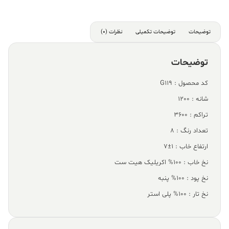
توضیحات
توضیحات تکمیلی
نظرات (0)
توضیحات
کد محصول : G119
شانه : 1200
تراکم : 3600
تعداد رنگ : 8
ارتفاع خاب : 1±7
نخ خاب : 100% اکریلیک هیت ست
نخ پود : 100% پنبه
نخ تار : 100% پلی استر