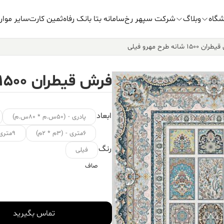
شگاه
وبلاگ
شرکت سپهر رخ
سامانه بتا بانک رفاه
ثمین کارت
سایر موار
۱۵۰ شانه طرح مهرو فیلی
فرش قیطران ۱۵۰۰ شانه طرح مهرو فیلی
ابعاد
پادری - (۵۰س.م * ۸۰س.م)
۶متری - (۳م * ۲م)
۹متری - (۳.۵م * ۲.۵م)
رنگ
فیلی
صاف
تماس بگیرید