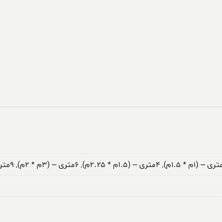
,
۴متری – (۱.۵م * ۲.۲۵م)
,
۶متری – (۳م * ۲م)
,
۹متری – (۳.۵م * ۲.۵م)