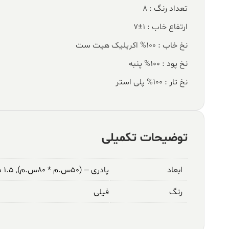
تعداد رنگ : 8
ارتفاع خاب : 1±7
نخ خاب : 100% اکریلیک هیت ست
نخ پود : 100% پنبه
نخ تار : 100% پلی استر
توضیحات تکمیلی
ابعاد
پادری – (۵۰س.م * ۸۰س.م)
,
۱.۵ متری – (۱م * ۱.۵م)
رنگ
فیلی