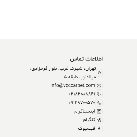
اطلاعات تماس
تهران، شهرک غرب، بلوار فرحزادی،
میلادنور، طبقه 5
info@vcccarpet.com
02182808841
09128700570
اینستاگرام
تلگرام
فیسبوک