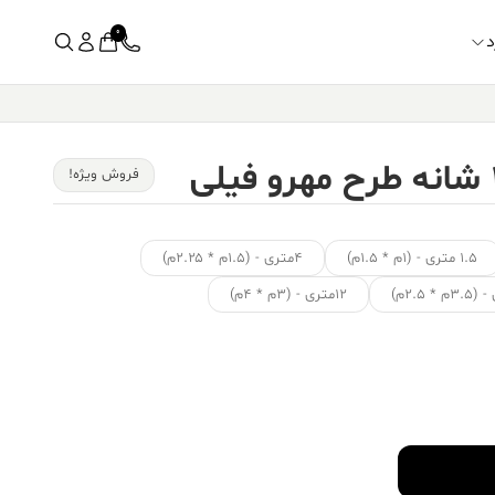
0
د
فروش ویژه!
۱.۵ متری - (۱م * ۱.۵م)
۴متری - (۱.۵م * ۲.۲۵م)
۱۲متری - (۳م * ۴م)