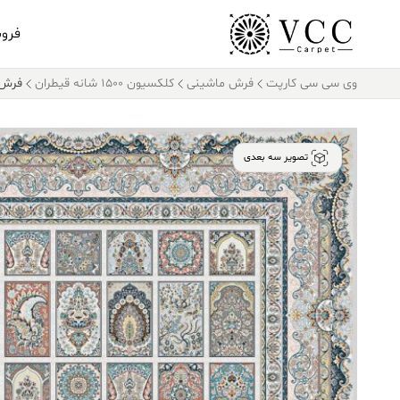
فرو
وی سی سی کارپت
فرش ماشینی
کلکسیون ۱۵۰۰ شانه قیطران
فرش قیطران ۰
تصویر سه بعدی