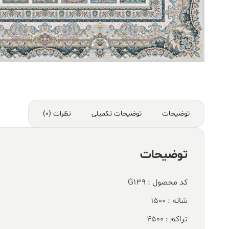
توضیحات
توضیحات تکمیلی
نظرات (0)
توضیحات
کد محصول : G139
شانه : 1500
تراکم : 4500