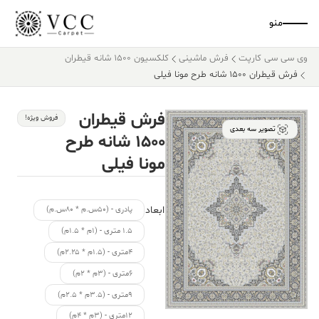
منو
وی سی سی کارپت
فرش ماشینی
کلکسیون ۱۵۰۰ شانه قیطران
فرش قیطران ۱۵۰۰ شانه طرح مونا فیلی
فرش قیطران
فروش ویژه!
تصویر سه بعدی
۱۵۰۰ شانه طرح
مونا فیلی
ابعاد
پادری - (۵۰س.م * ۸۰س.م)
۱.۵ متری - (۱م * ۱.۵م)
۴متری - (۱.۵م * ۲.۲۵م)
۶متری - (۳م * ۲م)
۹متری - (۳.۵م * ۲.۵م)
۱۲متری - (۳م * ۴م)