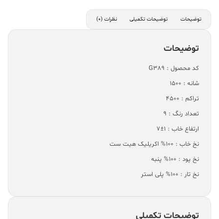
توضیحات
توضیحات تکمیلی
نظرات (0)
توضیحات
کد محصول : G389
شانه : 1500
تراکم : 4500
تعداد رنگ : 9
ارتفاع خاب : 1±7
نخ خاب : 100% اکریلیک هیت ست
نخ پود : 100% پنبه
نخ تار : 100% پلی استر
توضیحات تکمیلی