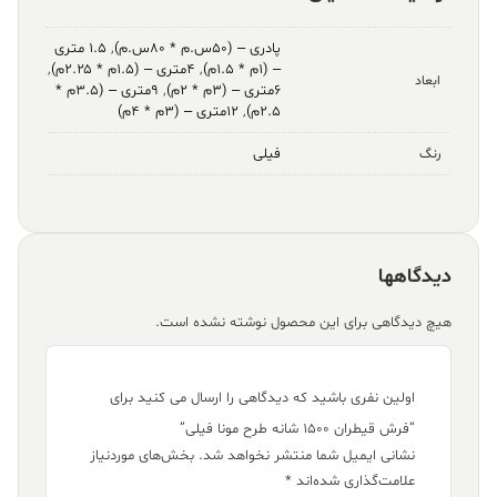
پادری – (۵۰س.م * ۸۰س.م)
,
۱.۵ متری
– (۱م * ۱.۵م)
,
۴متری – (۱.۵م * ۲.۲۵م)
,
ابعاد
۶متری – (۳م * ۲م)
,
۹متری – (۳.۵م *
۲.۵م)
,
۱۲متری – (۳م * ۴م)
فیلی
رنگ
دیدگاهها
هیچ دیدگاهی برای این محصول نوشته نشده است.
اولین نفری باشید که دیدگاهی را ارسال می کنید برای
“فرش قیطران ۱۵۰۰ شانه طرح مونا فیلی”
نشانی ایمیل شما منتشر نخواهد شد.
بخش‌های موردنیاز
علامت‌گذاری شده‌اند
*