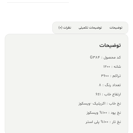
توضیحات
توضیحات تکمیلی
نظرات (0)
توضیحات
کد محصول : G384
شانه : 1200
تراکم : 3600
تعداد رنگ : 8
ارتفاع خاب : 1±6
نخ خاب : اکریلیک -ویسکوز
نخ پود : 100% ویسکوز
نخ تار : 100% پلی استر