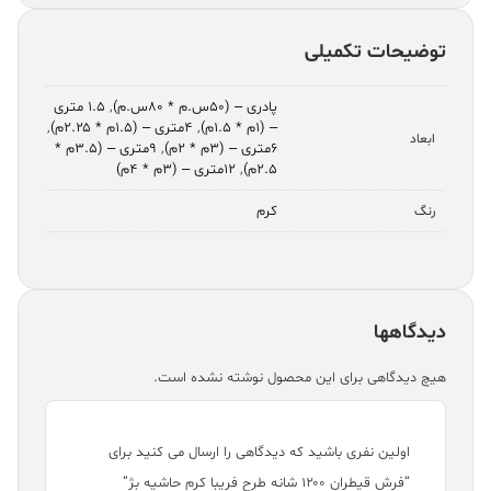
توضیحات تکمیلی
پادری – (۵۰س.م * ۸۰س.م)
,
۱.۵ متری
– (۱م * ۱.۵م)
,
۴متری – (۱.۵م * ۲.۲۵م)
,
ابعاد
۶متری – (۳م * ۲م)
,
۹متری – (۳.۵م *
۲.۵م)
,
۱۲متری – (۳م * ۴م)
کرم
رنگ
دیدگاهها
هیچ دیدگاهی برای این محصول نوشته نشده است.
اولین نفری باشید که دیدگاهی را ارسال می کنید برای
“فرش قیطران ۱۲۰۰ شانه طرح فریبا کرم حاشیه بژ”