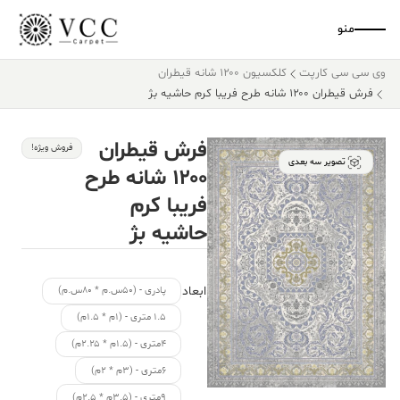
منو
وی سی سی کارپت
کلکسیون ۱۲۰۰ شانه قیطران
فرش قیطران ۱۲۰۰ شانه طرح فریبا کرم حاشیه بژ
فرش قیطران
فروش ویژه!
تصویر سه بعدی
۱۲۰۰ شانه طرح
فریبا کرم
حاشیه بژ
ابعاد
پادری - (۵۰س.م * ۸۰س.م)
۱.۵ متری - (۱م * ۱.۵م)
۴متری - (۱.۵م * ۲.۲۵م)
۶متری - (۳م * ۲م)
۹متری - (۳.۵م * ۲.۵م)